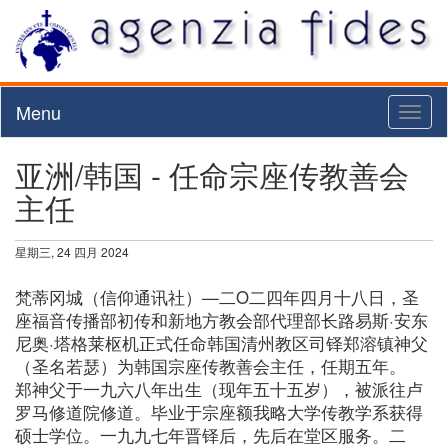
Menu
Toggl
naviga
亚洲/韩国 - 任命宗座传教善会
主任
星期三, 24 四月 2024
梵蒂冈城（信仰通讯社）—二O二四年四月十八日，圣
座福音传播部初传和新地方教会部代理部长路易斯·安东
尼奥·塔格莱枢机正式任命韩国清州教区司铎郑溶镇神父
（圣名若瑟）为韩国宗座传教善会主任，任期五年。
郑神父于一九六八年出生（现年五十五岁），被派往卢
罗马修道院修道。毕业于宗座额我略大学传教学系获得
硕士学位。一九九七年晋铎后，先后在堂区服务。二