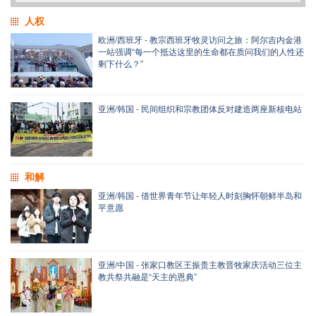
人权
欧洲/西班牙 - 教宗西班牙牧灵访问之旅：阿尔吉内金港
一站强调“每一个抵达这里的生命都在质问我们的人性还
剩下什么？”
亚洲/韩国 - 民间组织和宗教团体反对建造两座新核电站
和解
亚洲/韩国 - 借世界青年节让年轻人时刻胸怀朝鲜半岛和
平意愿
亚洲/中国 - 张家口教区王振贵主教晋牧家庆活动三位主
教共祭共融是“天主的恩典”