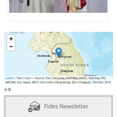
+
−
Leaflet
| Tiles © Esri — Source: Esri, DeLorme, NAVTEQ, USGS, Intermap, iPC,
NRCAN, Esri Japan, METI, Esri China (Hong Kong), Esri (Thailand), TomTom, 2012
分享: