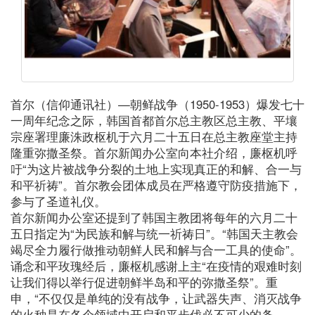
首尔（信仰通讯社）—朝鲜战争（1950-1953）爆发七十
一周年纪念之际，韩国首都首尔总主教区总主教、平壤
宗座署理廉洙政枢机于六月二十五日在总主教座堂主持
隆重弥撒圣祭。首尔新闻办公室向本社介绍，廉枢机呼
吁“为这片被战争分裂的土地上实现真正的和解、合一与
和平祈祷”。首尔教会团体成员在严格遵守防疫措施下，
参与了圣道礼仪。
首尔新闻办公室还提到了韩国主教团将每年的六月二十
五日指定为“为民族和解与统一祈祷日”。“韩国天主教会
竭尽全力履行做推动朝鲜人民和解与合一工具的使命”。
诵念和平玫瑰经后，廉枢机感谢上主“在疫情的艰难时刻
让我们得以举行促进朝鲜半岛和平的弥撒圣祭”。重
申，“不仅仅是单纯的没有战争，让武器失声、消灭战争
的火种是在各个领域中开启和平步伐必不可少的条