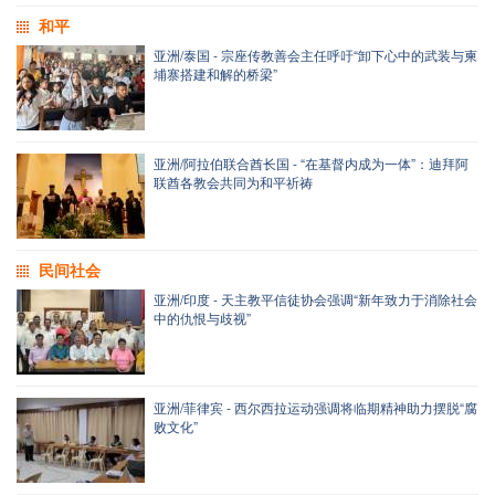
和平
亚洲/泰国 - 宗座传教善会主任呼吁“卸下心中的武装与柬
埔寨搭建和解的桥梁”
亚洲/阿拉伯联合酋长国 - “在基督内成为一体”：迪拜阿
联酋各教会共同为和平祈祷
民间社会
亚洲/印度 - 天主教平信徒协会强调“新年致力于消除社会
中的仇恨与歧视”
亚洲/菲律宾 - 西尔西拉运动强调将临期精神助力摆脱“腐
败文化”