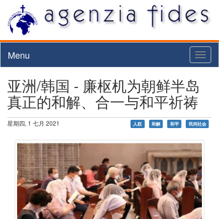
Menu
Toggl
naviga
亚洲/韩国 - 廉枢机为朝鲜半岛
真正的和解、合一与和平祈祷
星期四, 1 七月 2021
人权
和解
和平
民间社会