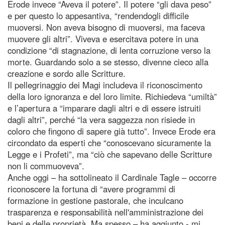
Erode invece “Aveva il potere”. Il potere “gli dava peso”
e per questo lo appesantiva, “rendendogli difficile
muoversi. Non aveva bisogno di muoversi, ma faceva
muovere gli altri”. Viveva e esercitava potere in una
condizione “di stagnazione, di lenta corruzione verso la
morte. Guardando solo a se stesso, divenne cieco alla
creazione e sordo alle Scritture.
Il pellegrinaggio dei Magi includeva il riconoscimento
della loro ignoranza e del loro limite. Richiedeva “umiltà”
e l’apertura a “imparare dagli altri e di essere istruiti
dagli altri”, perché “la vera saggezza non risiede in
coloro che fingono di sapere già tutto”. Invece Erode era
circondato da esperti che “conoscevano sicuramente la
Legge e i Profeti”, ma “ciò che sapevano delle Scritture
non li commuoveva”.
Anche oggi – ha sottolineato il Cardinale Tagle – occorre
riconoscere la fortuna di “avere programmi di
formazione in gestione pastorale, che inculcano
trasparenza e responsabilità nell'amministrazione dei
beni e delle proprietà. Ma spesso – ha aggiunto - mi