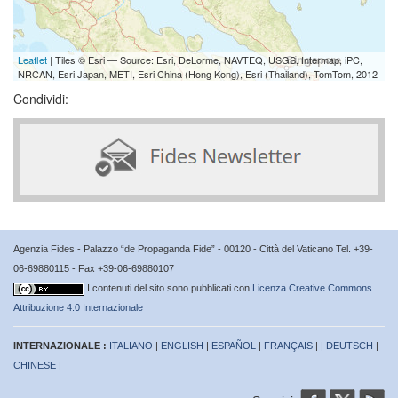
Leaflet
| Tiles © Esri — Source: Esri, DeLorme, NAVTEQ, USGS, Intermap, iPC,
NRCAN, Esri Japan, METI, Esri China (Hong Kong), Esri (Thailand), TomTom, 2012
Condividi:
Agenzia Fides - Palazzo “de Propaganda Fide” - 00120 - Città del Vaticano Tel. +39-
06-69880115 - Fax +39-06-69880107
I contenuti del sito sono pubblicati con
Licenza Creative Commons
Attribuzione 4.0 Internazionale
INTERNAZIONALE :
ITALIANO
|
ENGLISH
|
ESPAÑOL
|
FRANÇAIS
| |
DEUTSCH
|
CHINESE
|