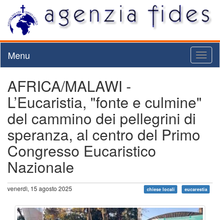
Menu
Toggl
naviga
AFRICA/MALAWI -
L’Eucaristia, "fonte e culmine"
del cammino dei pellegrini di
speranza, al centro del Primo
Congresso Eucaristico
Nazionale
venerdì, 15 agosto 2025
chiese locali
eucarestia