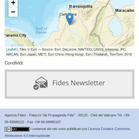
+
−
Leaflet
| Tiles © Esri — Source: Esri, DeLorme, NAVTEQ, USGS, Intermap, iPC,
NRCAN, Esri Japan, METI, Esri China (Hong Kong), Esri (Thailand), TomTom, 2012
Condividi:
Agenzia Fides - Palazzo “de Propaganda Fide” - 00120 - Città del Vaticano Tel. +39-
06-69880115 - Fax +39-06-69880107
I contenuti del sito sono pubblicati con
Licenza Creative Commons
Attribuzione 4.0 Internazionale