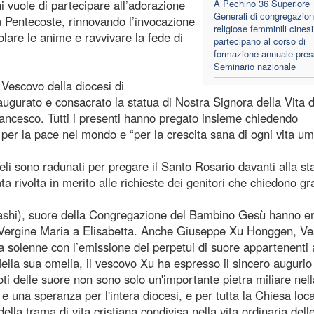
i vuole di partecipare all’adorazione
A Pechino 36 Superiore
Generali di congregazion
la Pentecoste, rinnovando l’invocazione
religiose femminili cinesi
olare le anime e ravvivare la fede di
partecipano al corso di
formazione annuale press
Seminario nazionale
escovo della diocesi di
ugurato e consacrato la statua di Nostra Signora della Vita 
ancesco. Tutti i presenti hanno pregato insieme chiedendo
o per la pace nel mondo e “per la crescita sana di ogni vita u
eli sono radunati per pregare il Santo Rosario davanti alla st
 rivolta in merito alle richieste dei genitori che chiedono gr
Shashi), suore della Congregazione del Bambino Gesù hanno e
lla Vergine Maria a Elisabetta. Anche Giuseppe Xu Honggen, V
ia solenne con l’emissione dei perpetui di suore appartenenti 
lla sua omelia, il vescovo Xu ha espresso il sincero augurio 
ti delle suore non sono solo un'importante pietra miliare nell
e una speranza per l'intera diocesi, e per tutta la Chiesa loca
la trama di vita cristiana condivisa nella vita ordinaria dell