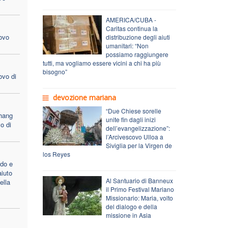
AMERICA/CUBA -
Caritas continua la
ovo
distribuzione degli aiuti
umanitari: “Non
possiamo raggiungere
tutti, ma vogliamo essere vicini a chi ha più
bisogno”
ovo di
devozione mariana
“Due Chiese sorelle
hang
unite fin dagli inizi
o di
dell’evangelizzazione”:
l’Arcivescovo Ulloa a
Siviglia per la Virgen de
los Reyes
do e
aiuto
Al Santuario di Banneux
ella
il Primo Festival Mariano
Missionario: Maria, volto
del dialogo e della
missione in Asia