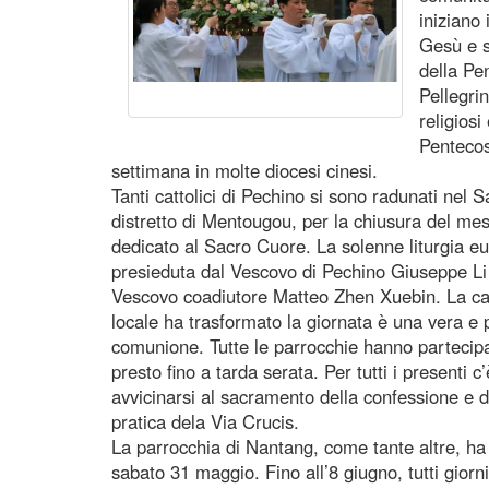
iniziano
Gesù e s
della Pe
Pellegri
religiosi
Pentecos
settimana in molte diocesi cinesi.
Tanti cattolici di Pechino si sono radunati nel
distretto di Mentougou, per la chiusura del me
dedicato al Sacro Cuore. La solenne liturgia eu
presieduta dal Vescovo di Pechino Giuseppe Li
Vescovo coadiutore Matteo Zhen Xuebin. La ca
locale ha trasformato la giornata è una vera e 
comunione. Tutte le parrocchie hanno partecipa
presto fino a tarda serata. Per tutti i presenti c’
avvicinarsi al sacramento della confessione e 
pratica dela Via Crucis.
La parrocchia di Nantang, come tante altre, ha
sabato 31 maggio. Fino all’8 giugno, tutti giorn