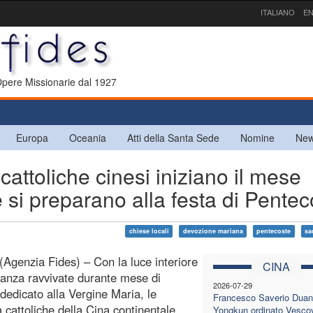
ITALIANO
EN
 Opere Missionarie dal 1927
Europa
Oceania
Atti della Santa Sede
Nomine
New
attoliche cinesi iniziano il mese
 si preparano alla festa di Pentec
chiese locali
devozione mariana
pentecoste
sa
(Agenzia Fides) – Con la luce interiore
CINA
ranza ravvivate durante mese di
2026-07-29
dedicato alla Vergine Maria, le
Francesco Saverio Duan
 cattoliche della Cina continentale
Yongkun ordinato Vesco