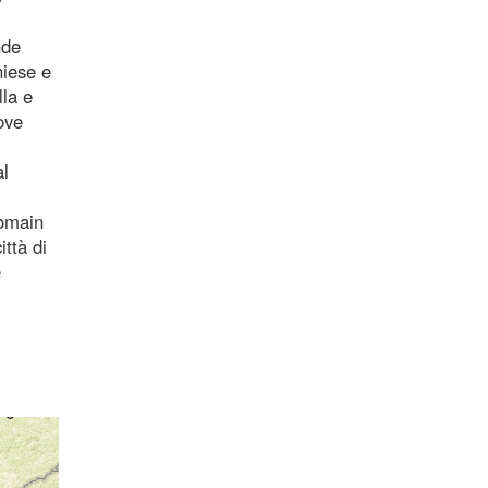
nde
hiese e
lla e
ove
al
Romain
ttà di
e