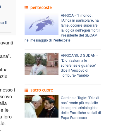
i
pentecoste
AFRICA - “Il mondo,
l’Africa in particolare, ha
o il
fame, occorre superare
la logica dell’egoismo”: il
Presidente del SECAM
nel messaggio di Pentecoste
davanti
mana”.
AFRICA/SUD SUDAN -
“Dio trasforma le
sofferenze e guarisce”
atua
dice il Vescovo di
azie
Tombura- Yambio
messo i
sacro cuore
escovo
Cardinale Tagle: "Dilexit
alla
nos" rende più esplicite
le sorgenti cristologiche
e le
delle Encicliche sociali di
a loro
Papa Francesco
le.
e