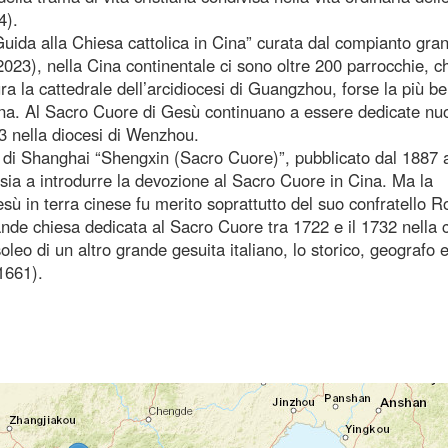
4).
“Guida alla Chiesa cattolica in Cina” curata dal compianto gra
23), nella Cina continentale ci sono oltre 200 parrocchie, c
a la cattedrale dell’arcidiocesi di Guangzhou, forse la più be
 Cina. Al Sacro Cuore di Gesù continuano a essere dedicate nu
3 nella diocesi di Wenzhou.
o di Shanghai “Shengxin (Sacro Cuore)”, pubblicato dal 1887 
sia a introdurre la devozione al Sacro Cuore in Cina. Ma la
sù in terra cinese fu merito soprattutto del suo confratello 
de chiesa dedicata al Sacro Cuore tra 1722 e il 1732 nella ci
leo di un altro grande gesuita italiano, lo storico, geografo 
1661).