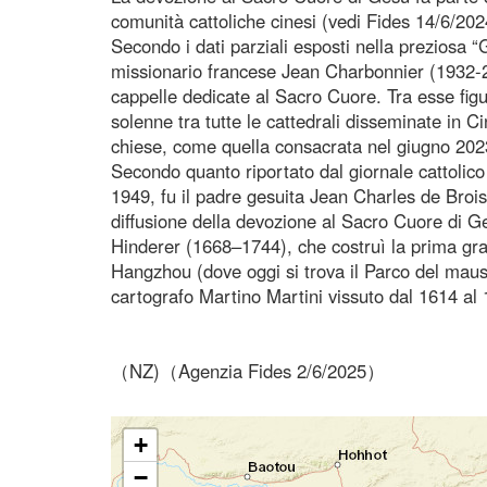
comunità cattoliche cinesi (vedi Fides 14/6/202
Secondo i dati parziali esposti nella preziosa 
missionario francese Jean Charbonnier (1932-20
cappelle dedicate al Sacro Cuore. Tra esse figur
solenne tra tutte le cattedrali disseminate in
chiese, come quella consacrata nel giugno 202
Secondo quanto riportato dal giornale cattolic
1949, fu il padre gesuita Jean Charles de Brois
diffusione della devozione al Sacro Cuore di Ge
Hinderer (1668–1744), che costruì la prima gran
Hangzhou (dove oggi si trova il Parco del mauso
cartografo Martino Martini vissuto dal 1614 al 
（NZ)（Agenzia Fides 2/6/2025）
+
−