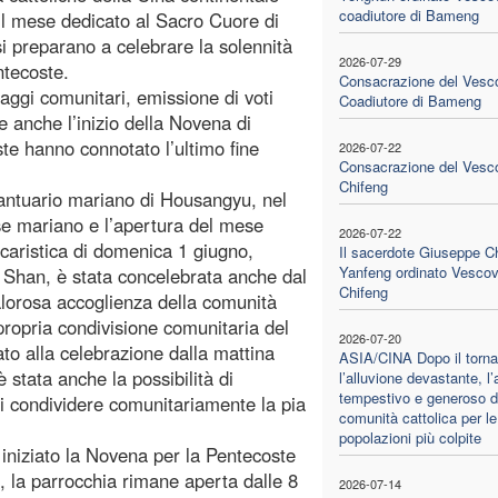
coadiutore di Bameng
 il mese dedicato al Sacro Cuore di
i preparano a celebrare la solennità
2026-07-29
ntecoste.
Consacrazione del Vesc
naggi comunitari, emissione di voti
Coadiutore di Bameng
 e anche l’inizio della Novena di
te hanno connotato l’ultimo fine
2026-07-22
Consacrazione del Vesc
Chifeng
 Santuario mariano di Housangyu, nel
se mariano e l’apertura del mese
2026-07-22
caristica di domenica 1 giugno,
Il sacerdote Giuseppe C
Yanfeng ordinato Vescov
 Shan, è stata concelebrata anche dal
Chifeng
lorosa accoglienza della comunità
propria condivisione comunitaria del
2026-07-20
to alla celebrazione dalla mattina
ASIA/CINA Dopo il torna
è stata anche la possibilità di
l’alluvione devastante, l’
tempestivo e generoso d
di condividere comunitariamente la pia
comunità cattolica per le
popolazioni più colpite
 iniziato la Novena per la Pentecoste
i, la parrocchia rimane aperta dalle 8
2026-07-14