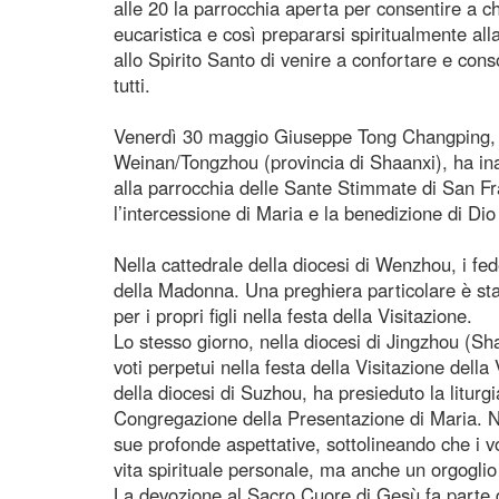
alle 20 la parrocchia aperta per consentire a ch
eucaristica e così prepararsi spiritualmente al
allo Spirito Santo di venire a confortare e cons
tutti.
Venerdì 30 maggio Giuseppe Tong Changping, V
Weinan/Tongzhou (provincia di Shaanxi), ha ina
alla parrocchia delle Sante Stimmate di San Fr
l’intercessione di Maria e la benedizione di Di
Nella cattedrale della diocesi di Wenzhou, i fed
della Madonna. Una preghiera particolare è stata
per i propri figli nella festa della Visitazione.
Lo stesso giorno, nella diocesi di Jingzhou (
voti perpetui nella festa della Visitazione de
della diocesi di Suzhou, ha presieduto la liturg
Congregazione della Presentazione di Maria. Ne
sue profonde aspettative, sottolineando che i vo
vita spirituale personale, ma anche un orgoglio 
La devozione al Sacro Cuore di Gesù fa parte del