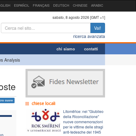
GLISH
ESPAÑOL
FRANÇAIS
DEUTSCH
CHINESE
ARABIC
sabato, 8 agosto 2026 [GMT +1]
Vai!
ricerca avanzata
chi siamo
contatti
s Analysis
oste
cro cuore
chiese locali
Litoměřice: nel "Giubileo
della Riconciliazione"
nuove commemorazioni
per le vittime delle stragi
anti-tedesche del 1945
vo