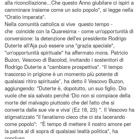
alla riconciliazione...Che questo Anno giubilare ci ispiri a
camminare insieme come un solo popolo", si legge nella
"Oratio imperata".
Nella comunità cattolica si vive questo tempo -
che coincide con la Quaresima - come un'opportunità di
conversione: la detenzione dell'ex presidente Rodrigo
Duterte all'Aja può essere una "grazia speciale",
"un'opportunità spirituale" ha affermato mons. Patricio
Buzon, Vescovo di Bacolod, invitando i sostenitori di
Rodrigo Duterte a "cambiare prospettiva". “Il tempo
trascorso in prigione è un momento più potente di
qualsiasi ritiro spirituale”, ha detto il Vescovo Buzon,
aggiungendo: "Duterte è, dopotutto, un suo figlio. Dio
vuole che sia salvato perché 'Dio non si compiace della
morte del malvagio piuttosto che del fatto che si
converta dalle sue vie e viva' (Ez 18, 23) ". Il Vescovo ha
stigmatizzato "il fanatismo cieco che ci sta lacerando
come popolo": "È tempo di mettere il nostro amore per
la patria al di sopra di qualsiasi lealtà politica", ha
concluso.