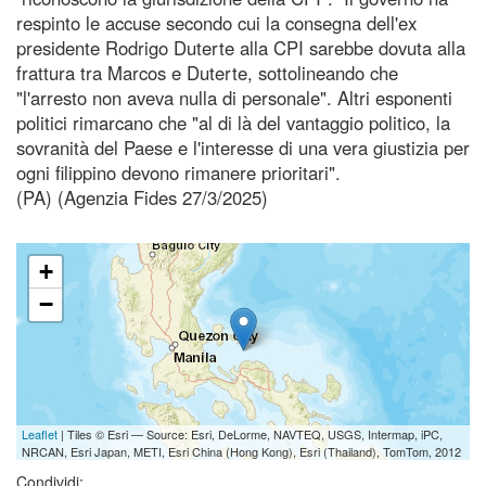
respinto le accuse secondo cui la consegna dell'ex
presidente Rodrigo Duterte alla CPI sarebbe dovuta alla
frattura tra Marcos e Duterte, sottolineando che
"l'arresto non aveva nulla di personale". Altri esponenti
politici rimarcano che "al di là del vantaggio politico, la
sovranità del Paese e l'interesse di una vera giustizia per
ogni filippino devono rimanere prioritari".
(PA) (Agenzia Fides 27/3/2025)
+
−
Leaflet
| Tiles © Esri — Source: Esri, DeLorme, NAVTEQ, USGS, Intermap, iPC,
NRCAN, Esri Japan, METI, Esri China (Hong Kong), Esri (Thailand), TomTom, 2012
Condividi: