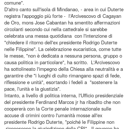
comune".
D'altro canto sull'isola di Mindanao, - area in cui Duterte
registra l'appoggio più forte - l'Arcivescovo di Cagayan
de Oro, mons Jose Cabantan ha smentito affermazioni
circolanti secondo cui nella cattedrale si sarebbe
celebrata una messa quotidiana con l'intenzione di
"chiedere il ritorno dell'ex presidente Rodrigo Duterte
nelle Filippine". La celebrazione eucaristica, come tutte
le messe, "non è dedicata a nessuna persona, gruppo o
causa politica in particolare", ha scritto. L'Arcivescovo
ha sottolineato l'impegno della Chiesa alla neutralità e a
garantire che "i luoghi di culto rimangano spazi di fede,
riflessione e unità", esortando i fedeli a "sostenere la
pace, l'unità e la giustizia".
Intanto, a livello di politica interna, l'Ufficio presidenziale
del presidente Ferdinand Marcos jr ha ribadito che non
coopererà con la Corte penale internazionale sulle
accuse di crimini contro l'umanità mosse all'ex
presidente Rodrigo Duterte, "poiché le Filippine non
riconoscono la giurisdizione della CPI". Il governo ha