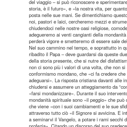
del viaggio – si può riconoscere e sperimentare
storia, è il futuro», e «la nostra vita, per quan
posta nelle sue mani. Se dimentichiamo questo
noi, pastori e laici, cercheremo mezzi e strum
chiudendoci nelle nostre oasi religiose, comode 
adegueremo ai venti cangianti della mondanità e
perderà vigore e smetteremo di essere sale del
Nel suo cammino nel tempo, e soprattutto in qu
ribadito il Papa – deve guardarsi da queste due 
della storia presente, che si nutre del disfattis
non ci sono più i valori di una volta, che non s
conformismo mondano, che «ci fa credere che i
adeguarsi». La risposta cristiana davanti alle i
chiudersi e assumere un atteggiamento da “com
«farsi mondanizzare». Durante il suo intervent
mondanità spirituale sono «il peggio» che può 
che viene «con i suoi cambiamenti e le sue sfid
attraverso tutto ciò «il Signore si avvicina. E 
a seminarvi il Vangelo, a potare i rami secchi 
profezia». Citando un discorso del suo predece