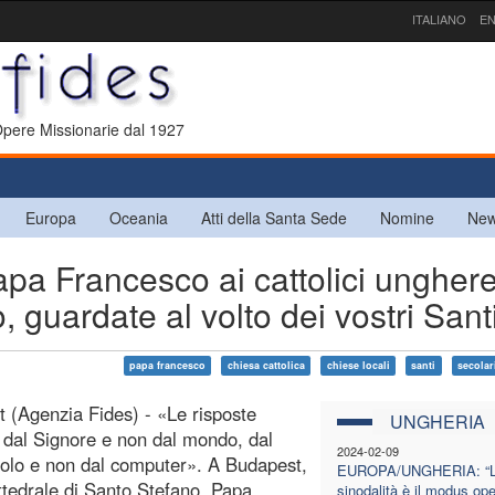
ITALIANO
EN
 Opere Missionarie dal 1927
Europa
Oceania
Atti della Santa Sede
Nomine
New
Francesco ai cattolici unghere
 guardate al volto dei vostri Sant
papa francesco
chiesa cattolica
chiese locali
santi
secolar
 (Agenzia Fides) - «Le risposte
UNGHERIA
dal Signore e non dal mondo, dal
2024-02-09
olo e non dal computer». A Budapest,
EUROPA/UNGHERIA: “
ttedrale di Santo Stefano, Papa
sinodalità è il modus ope