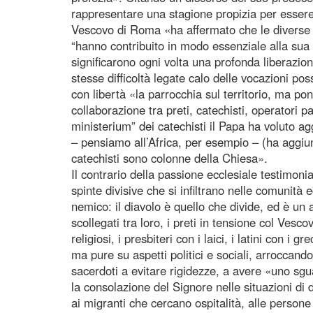
rappresentare una stagione propizia per essere
Vescovo di Roma «ha affermato che le diverse 
“hanno contribuito in modo essenziale alla sua p
significarono ogni volta una profonda liberazi
stesse difficoltà legate calo delle vocazioni po
con libertà «la parrocchia sul territorio, ma p
collaborazione tra preti, catechisti, operatori p
ministerium” dei catechisti il Papa ha voluto ag
– pensiamo all’Africa, per esempio – (ha aggiunt
catechisti sono colonne della Chiesa».
Il contrario della passione ecclesiale testimonia
spinte divisive che si infiltrano nelle comunità 
nemico: il diavolo è quello che divide, ed è un 
scollegati tra loro, i preti in tensione col Vescov
religiosi, i presbiteri con i laici, i latini con i 
ma pure su aspetti politici e sociali, arroccando
sacerdoti a evitare rigidezze, a avere «uno s
la consolazione del Signore nelle situazioni di d
ai migranti che cercano ospitalità, alle persone 