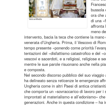
Francesc
bussola 
ora che 
VaticanMedia
di una «
affronta
meno del
intervento, bacia la teca che contiene la mano d
venerata d’Ungheria. Prima, il Vescovo di Roma 
tempo presente «ponendo come priorità l’evan
tentazioni del «disfattismo catastrofico e del
vescovi e sacerdoti, e a religiosi, religiose e se
mentre le sue parole risuonano anche nella pia
e composta.
Nel secondo discorso pubblico del suo viaggio
ha delineato senza reticenze le emergenze affro
Ungheria come in altri Paesi di antica cristianit
che comporta un «sovraccarico di lavoro per i 
improntati al materialismo e all’edonismo» che 
generazioni. Anche in questa condizione – ha in