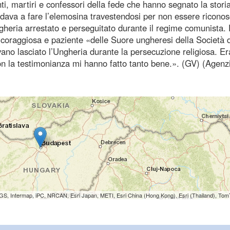
anti, martiri e confessori della fede che hanno segnato la stori
ava a fare l’elemosina travestendosi per non essere riconos
gheria arrestato e perseguitato durante il regime comunista.
coraggiosa e paziente «delle Suore ungheresi della Società d
ano lasciato l’Ungheria durante la persecuzione religiosa. E
on la testimonianza mi hanno fatto tanto bene.». (GV) (Agenz
S, Intermap, iPC, NRCAN, Esri Japan, METI, Esri China (Hong Kong), Esri (Thailand), To