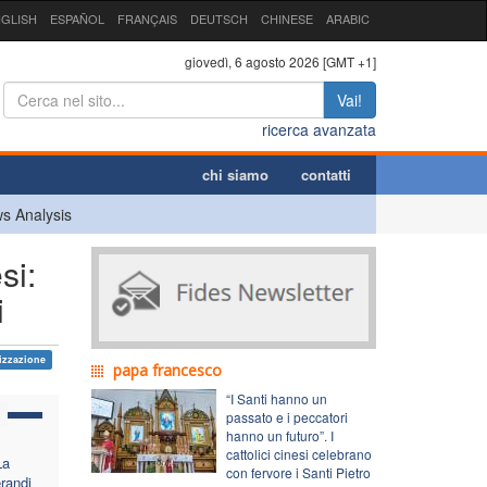
GLISH
ESPAÑOL
FRANÇAIS
DEUTSCH
CHINESE
ARABIC
giovedì, 6 agosto 2026 [GMT +1]
Vai!
ricerca avanzata
chi siamo
contatti
s Analysis
si:
i
izzazione
papa francesco
“I Santi hanno un
passato e i peccatori
hanno un futuro”. I
cattolici cinesi celebrano
La
con fervore i Santi Pietro
randi