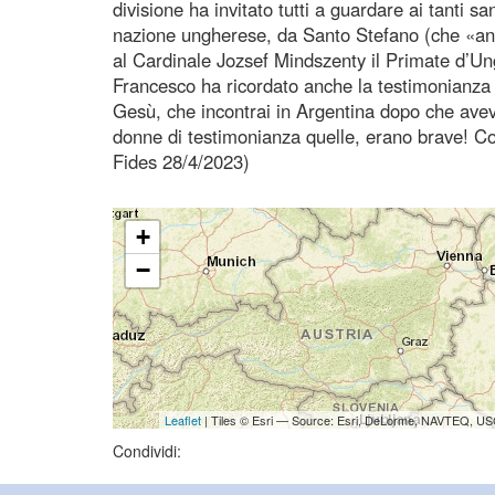
divisione ha invitato tutti a guardare ai tanti s
nazione ungherese, da Santo Stefano (che «and
al Cardinale Jozsef Mindszenty il Primate d’Un
Francesco ha ricordato anche la testimonianza 
Gesù, che incontrai in Argentina dopo che avev
donne di testimonianza quelle, erano brave! C
Fides 28/4/2023)
+
−
Leaflet
| Tiles © Esri — Source: Esri, DeLorme, NAVTEQ, USG
Condividi: