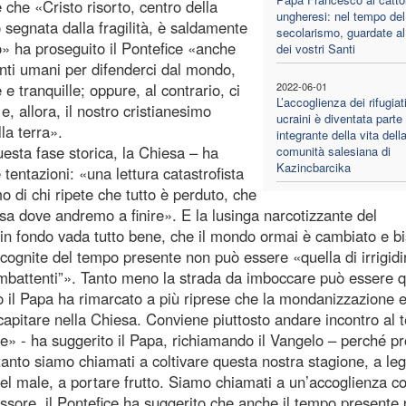
 che «Cristo risorto, centro della
ungheresi: nel tempo del
to segnata dalla fragilità, è saldamente
secolarismo, guardate al
» ha proseguito il Pontefice «anche
dei vostri Santi
enti umani per difenderci dal mondo,
e tranquille; oppure, al contrario, ci
2022-06-01
L’accoglienza dei rifugiat
, allora, il nostro cristianesimo
ucraini è diventata parte
la terra».
integrante della vita dell
esta fase storica, la Chiesa – ha
comunità salesiana di
Kazincbarcika
tentazioni: «una lettura catastrofista
mo di chi ripete che tutto è perduto, che
i sa dove andremo a finire». E la lusinga narcotizzante del
n fondo vada tutto bene, che il mondo ormai è cambiato e b
ncognite del tempo presente non può essere «quella di irrigidir
battenti”». Tanto meno la strada da imboccare può essere qu
o il Papa ha rimarcato a più riprese che la mondanizzazione e
capitare nella Chiesa. Conviene piuttosto andare incontro al
e» - ha suggerito il Papa, richiamando il Vangelo – perché pr
intanto siamo chiamati a coltivare questa nostra stagione, a leg
del male, a portare frutto. Siamo chiamati a un’accoglienza c
ssore, il Pontefice ha suggerito che anche il tempo presente