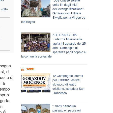
“Due Chiese sorelle
unite fin dagli inizi
 volto
dell’evangelizzazione”:
l’Arcivescovo Ulloa a
Siviglia per la Virgen de
los Reyes
i
AFRICA/NIGERIA -
a
L’Infanzia Missionaria
taglia il traguardo dei 25
anni. Germoglio di
speranza per il popolo e
la comunità ecclesiale
isogna
santi
si, di
12 Compagnie teatrali
ella di
per il XXXIV Festival
 la
slovacco di teatro
 tempo
cristiano, ispirato a San
Francesco
oprio
gerla,
on
“I Santi hanno un
passato e i peccatori
 può