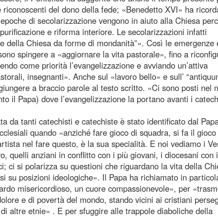
 riconoscenti del dono della fede; «Benedetto XVI» ha ricorda
epoche di secolarizzazione vengono in aiuto alla Chiesa per
urificazione e riforma interiore. Le secolarizzazioni infatti
one della Chiesa da forme di mondanità”». Così le emergenze 
ssono spingere a «aggiornare la vita pastorale», fino a riconfi
onendo come priorità l’evangelizzazione e avviando un’attiva
astorali, insegnanti». Anche sul «lavoro bello» e sull’ “antiqu
giungere a braccio parole al testo scritto. «Ci sono posti nel
o il Papa) dove l’evangelizzazione la portano avanti i catechi
ta da tanti catechisti e catechiste è stato identificato dal Pap
ecclesiali quando «anziché fare gioco di squadra, si fa il gioco
artista nel fare questo, è la sua specialità. E noi vediamo i Ve
o, quelli anziani in conflitto con i più giovani, i diocesani con i
greci; ci si polarizza su questioni che riguardano la vita della Ch
si su posizioni ideologiche». Il Papa ha richiamato in particol
guardo misericordioso, un cuore compassionevole», per «trasm
olore e di povertà del mondo, stando vicini ai cristiani perseg
di altre etnie» . E per sfuggire alle trappole diaboliche della