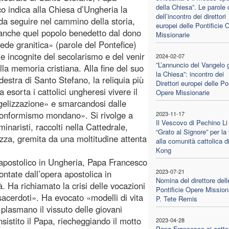
della Chiesa”. Le parole
o indica alla Chiesa d’Ungheria la
dell’incontro dei direttori
da seguire nel cammino della storia,
europei delle Pontificie 
anche quel popolo benedetto dal dono
Missionarie
fede granitica» (parole del Pontefice)
 le incognite del secolarismo e del venir
2024-02-07
”L’annuncio del Vangelo 
la memoria cristiana. Alla fine del suo
la Chiesa”: incontro dei
estra di Santo Stefano, la reliquia più
Direttori europei delle Pon
esorta i cattolici ungheresi vivere il
Opere Missionarie
gelizzazione» e smarcandosi dalle
 «conformismo mondano». Si rivolge a
2023-11-17
Il Vescovo di Pechino Li
minaristi, raccolti nella Cattedrale,
“Grato al Signore” per la 
zza, gremita da una moltitudine attenta
alla comunità cattolica 
Kong
 apostolico in Ungheria, Papa Francesco
2023-07-21
ntate dall’opera apostolica in
Nomina del direttore dell
à. Ha richiamato la crisi delle vocazioni
Pontificie Opere Mission
sacerdoti». Ha evocato «modelli di vita
P. Tete Remis
plasmano il vissuto delle giovani
sistito il Papa, riecheggiando il motto
2023-04-28
Papa Francesco ai cattol