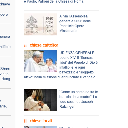
e Paolo, Patroni della Chiesa di Roma
 chiave
Opere
Al via l’Assemblea
generale 2026 delle
Pontificie Opere
Missionarie
genera
chiesa cattolica
tificie
UDIENZA GENERALE -
Leone XIV: Il “Sensus
fidei” del Popolo di Dio è
infallibile, e ogni
 Shan:
battezzato è “soggetto
visita
attivo” nella missione di annunciare il Vangelo
di Hong
`Come un bambino fra le
braccia della madre”. La
e
fede secondo Joseph
arie,
Ratzinger
chiese locali
ici