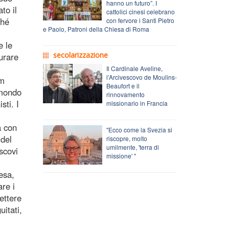
hanno un futuro”. I
to il
cattolici cinesi celebrano
ché
con fervore i Santi Pietro
e Paolo, Patroni della Chiesa di Roma
e le
secolarizzazione
gurare
Il Cardinale Aveline,
l’Arcivescovo de Moulins-
um
Beaufort e il
 mondo
rinnovamento
sti. I
missionario in Francia
a con
"Ecco come la Svezia si
 del
riscopre, molto
umilmente, 'terra di
scovi
missione' "
iesa,
are i
ettere
uitati,