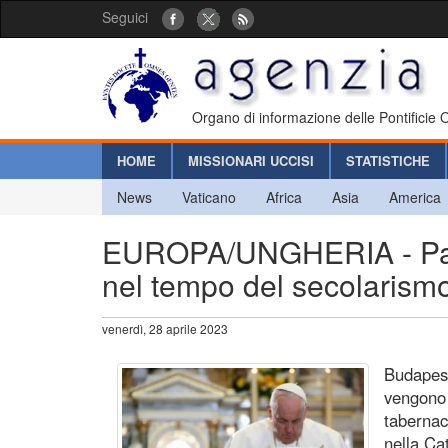
Seguici
Organo di informazione delle Pontificie
HOME
MISSIONARI UCCISI
STATISTICHE
News
Vaticano
Africa
Asia
America
EUROPA/UNGHERIA - Papa 
nel tempo del secolarismo,
venerdì, 28 aprile 2023
Budapest
vengono 
tabernac
nella Ca