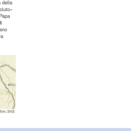
a della
ciuto»
 Papa
i
rano
ia
mTom, 2012