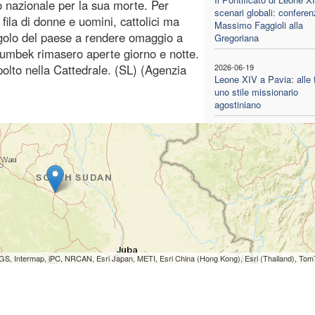
o nazionale per la sua morte. Per
scenari globali: conferen
 fila di donne e uomini, cattolici ma
Massimo Faggioli alla
golo del paese a rendere omaggio a
Gregoriana
Rumbek rimasero aperte giorno e notte.
polto nella Cattedrale. (SL) (Agenzia
2026-06-19
Leone XIV a Pavia: alle f
uno stile missionario
agostiniano
S, Intermap, iPC, NRCAN, Esri Japan, METI, Esri China (Hong Kong), Esri (Thailand), To