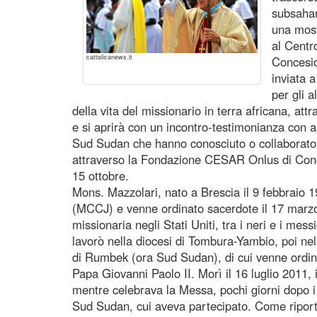
subsahar
una most
al Centro
cattolicanews.it
Concesio
inviata 
per gli a
della vita del missionario in terra africana, attr
e si aprirà con un incontro-testimonianza con al
Sud Sudan che hanno conosciuto o collaborato c
attraverso la Fondazione CESAR Onlus di Conce
15 ottobre.
Mons. Mazzolari, nato a Brescia il 9 febbraio 1
(MCCJ) e venne ordinato sacerdote il 17 marz
missionaria negli Stati Uniti, tra i neri e i mes
lavorò nella diocesi di Tombura-Yambio, poi nell'
di Rumbek (ora Sud Sudan), di cui venne ordin
Papa Giovanni Paolo II. Morì il 16 luglio 2011, 
mentre celebrava la Messa, pochi giorni dopo i
Sud Sudan, cui aveva partecipato. Come riportò