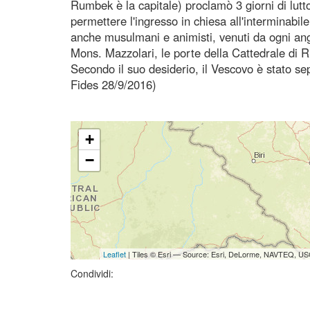
Rumbek è la capitale) proclamò 3 giorni di lutt
permettere l'ingresso in chiesa all'interminabile
anche musulmani e animisti, venuti da ogni an
Mons. Mazzolari, le porte della Cattedrale di 
Secondo il suo desiderio, il Vescovo è stato se
Fides 28/9/2016)
+
−
Leaflet
| Tiles © Esri — Source: Esri, DeLorme, NAVTEQ, USG
Condividi: