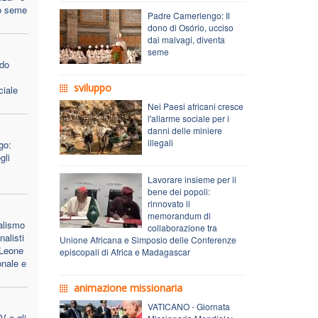
o seme
Padre Camerlengo: Il
dono di Osório, ucciso
dai malvagi, diventa
seme
ido
sviluppo
ciale
Nei Paesi africani cresce
l'allarme sociale per i
danni delle miniere
illegali
go:
gli
Lavorare insieme per il
bene dei popoli:
rinnovato il
memorandum di
ealismo
collaborazione tra
nalisti
Unione Africana e Simposio delle Conferenze
 Leone
episcopali di Africa e Madagascar
onale e
animazione missionaria
VATICANO - Giornata
V e gli