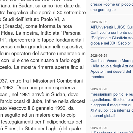
cresce «come un piccol
iana, in Sudan, saranno ricordate da
che germoglia»
ra biografica che aprirà il 30 settembre
 Studi dell’Istituto Paolo VI, a
2026-07-02
 (Brescia), come informa la nota
All’Università LUISS Gu
a Fides. La mostra, intitolata “Persona
Carli voci a confronto su
“Religione e Giustizia so
ltri”, ripercorrerà le tappe fondamentali
globale nel XXI Secolo”
averso undici grandi pannelli espositivi,
cuni operatori del settore umanitario in
2026-06-24
on lui e che continuano a farlo oggi
Cardinali Vesco e Maren
«Alla scuola degli Atti de
sio. La mostra rimarrà aperta fino al
Apostoli, nei deserti del
mondo»
937, entrò tra i Missionari Comboniani
o 1962. Dopo una prima esperienza
2026-06-23
sicani, nel 1981 arrivò in Sudan, dove
messianismi politici e r
agostiniano. Studiosi e a
arcidiocesi di Juba, infine nella diocesi
rileggono il magistero di
ato Vescovo il 6 gennaio 1999, da
XIV su politica internazi
in seguito ad un malore che lo colpì
scenari globali
 festeggiamenti per l’indipendenza del
 Fides, lo Stato dei Laghi (del quale
2026-06-20
Il Pontificato di Leone XI