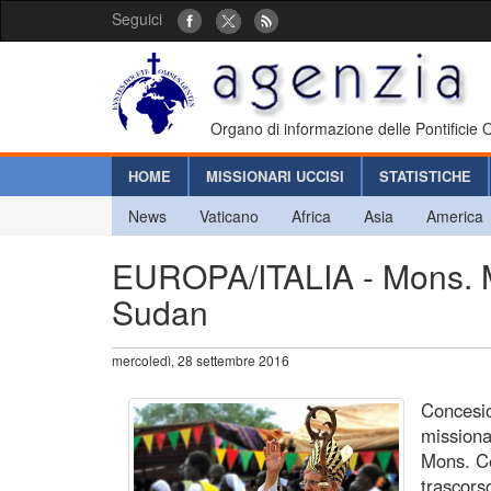
Seguici
Organo di informazione delle Pontificie
HOME
MISSIONARI UCCISI
STATISTICHE
News
Vaticano
Africa
Asia
America
EUROPA/ITALIA - Mons. Ma
Sudan
mercoledì, 28 settembre 2016
Concesio
missiona
Mons. Ce
trascorso