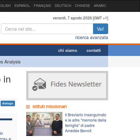
GLISH
ESPAÑOL
FRANÇAIS
DEUTSCH
CHINESE
ARABIC
venerdì, 7 agosto 2026 [GMT +1]
Vai!
ricerca avanzata
chi siamo
contatti
s Analysis
 in
dialogo
istituti missionari
Il Breviario insanguinato
e le altre "memorie della
famiglia" di padre
Amédée Benoît
io
rza» e