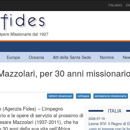
ITALIANO
EN
 Opere Missionarie dal 1927
Europa
Oceania
Atti della Santa Sede
Nomine
New
zzolari, per 30 anni missionario
istituti missionari
sviluppo
animazione missionaria
 (Agenzia Fides) – L’impegno
ITALIA
rio e le opere di servizio al prossimo di
2026-07-19
sare Mazzolari (1937-2011), che ha
Leone XIV: il Regno di D
 30 anni della sua vita nell’Africa
«non si impone con la fo