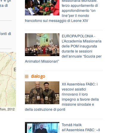
Missionaria Mondiale:
za di
terzo appuntamento di
approfondimento “on
line”per il mondo
francofono sul messaggio di Leone XIV
onti di
EUROPA/POLONIA -
L’Accademia Missionaria
delle POM inaugurata
durante le sessioni
dell’annuale “Scuola per
Animatori Missionari”
dialogo
XII Assemblea FABC: i
vescovi asiatici
rinnovano il loro
impegno a favore della
missione sinodale e
mTom, 2012
della costruzione di ponti
Tomáš Halík
all’Assemblea FABC: «Il