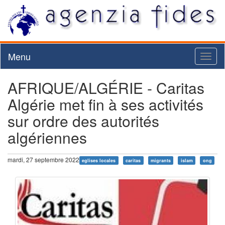
Menu
Toggl
naviga
AFRIQUE/ALGÉRIE - Caritas
Algérie met fin à ses activités
sur ordre des autorités
algériennes
mardi, 27 septembre 2022
eglises locales
caritas
migrants
islam
ong