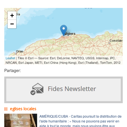
+
−
Leaflet
| Tiles © Esri — Source: Esri, DeLorme, NAVTEQ, USGS, Intermap, iPC,
NRCAN, Esri Japan, METI, Esri China (Hong Kong), Esri (Thailand), TomTom, 2012
Partager:
eglises locales
AMÉRIQUE/CUBA - Caritas poursuit la distribution de
l'aide humanitaire : « Nous ne pouvons pas venir en
aide à tout le monde, mais nous voulons être aux