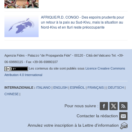
AFRIQUE/R.D. CONGO - Des espoirs prudents pour
un retour à la paix au Sud-Kivu, mais la situation au
Nord-Kivu et en Ituri reste préoccupante
Agenzia Fides - Palazzo “de Propaganda Fide” - 00120 - Città del Vaticano Tel. +39-
06-69880115 - Fax +39-06-69880107
Les contenus du site sont publiés sous
Licence Creative Commons
Attribution 4.0 International
INTERNAZIONALE :
ITALIANO
|
ENGLISH
|
ESPAÑOL
|
FRANÇAIS
| |
DEUTSCH
|
CHINESE
|
Pour nous suivre :
Contacter la rédaction
Annulez votre inscription à la Lettre d'information