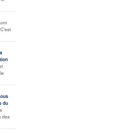
 nom
 C’est
la
tion
et
le
nous
s du
 a
n des