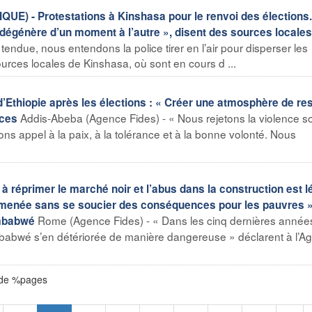
- Protestations à Kinshasa pour le renvoi des élections.
 ne dégénère d’un moment à l’autre », disent des sources locales
tendue, nous entendons la police tirer en l’air pour disperser les
urces locales de Kinshasa, où sont en cours d ...
thiopie après les élections : « Créer une atmosphère de re
Addis-Abeba (Agence Fides) - « Nous rejetons la violence s
nces
ns appel à la paix, à la tolérance et à la bonne volonté. Nous
 réprimer le marché noir et l’abus dans la construction est l
t menée sans se soucier des conséquences pour les pauvres »
Rome (Agence Fides) - « Dans les cinq dernières années
imbabwé
imbabwé s’en détériorée de manière dangereuse » déclarent à l’A
 de %pages