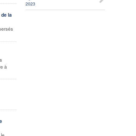
2023
 de la
spersés
s
re à
e
 le