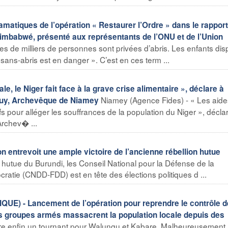
iques de l’opération « Restaurer l’Ordre » dans le rapport
imbabwé, présenté aux représentants de l’ONU et de l’Union
s de milliers de personnes sont privées d’abris. Les enfants di
s sans-abris est en danger ». C’est en ces term ...
e, le Niger fait face à la grave crise alimentaire », déclare à
Niamey (Agence Fides) - « Les aide
éguy, Archevêque de Niamey
fs pour alléger les souffrances de la population du Niger », décla
Archev� ...
n entrevoit une ample victoire de l’ancienne rébellion hutue
hutue du Burundi, les Conseil National pour la Défense de la
atie (CNDD-FDD) est en tête des élections politiques d ...
 - Lancement de l’opération pour reprendre le contrôle d
s groupes armés massacrent la population locale depuis des
tre enfin un tournant pour Walungu et Kabare. Malheureusement,