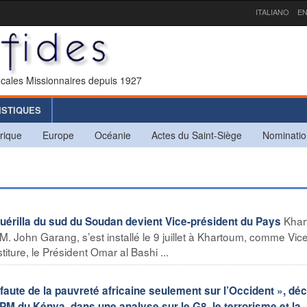
ITALIANO
EN
icales Missionnaires depuis 1927
ISTIQUES
rique
Europe
Océanie
Actes du Saint-Siège
Nominatio
Khar
uérilla du sud du Soudan devient Vice-président du Pays
 M. John Garang, s’est installé le 9 juillet à Khartoum, comme Vic
ture, le Président Omar al Bashi ...
aute de la pauvreté africaine seulement sur l’Occident », déc
PM du Kénya, dans une analyse sur le G8, le terrorisme et la