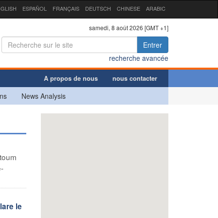
GLISH
ESPAÑOL
FRANÇAIS
DEUTSCH
CHINESE
ARABIC
samedi, 8 août 2026 [GMT +1]
Entrer
recherche avancée
A propos de nous
nous contacter
ns
News Analysis
toum
e-
lare le