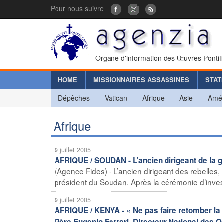
Pour nous suivre
Organe d'information des Œuvres Pontif
HOME
MISSIONNAIRES ASSASSINES
STAT
Dépêches
Vatican
Afrique
Asie
Amé
Afrique
9 juillet 2005
AFRIQUE / SOUDAN - L’ancien dirigeant de la g
(Agence Fides) - L’ancien dirigeant des rebelles,
président du Soudan. Après la cérémonie d’investi
9 juillet 2005
AFRIQUE / KENYA - « Ne pas faire retomber la f
Père Eugenio Ferrari, Directeur National des O