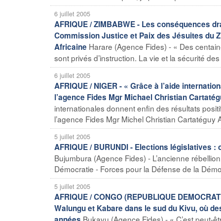
6 juillet 2005
AFRIQUE / ZIMBABWE - Les conséquences dramat
Commission Justice et Paix des Jésuites du Z
Harare (Agence Fides) - « Des centaine
Africaine
sont privés d’instruction. La vie et la sécurité de
6 juillet 2005
AFRIQUE / NIGER - « Grâce à l’aide international
l’agence Fides Mgr Michael Christian Cartat
internationales donnent enfin des résultats positi
l’agence Fides Mgr Michel Christian Cartatéguy 
5 juillet 2005
AFRIQUE / BURUNDI - Elections législatives : o
Bujumbura (Agence Fides) - L’ancienne rébellion 
Démocratie - Forces pour la Défense de la Démocr
5 juillet 2005
AFRIQUE / CONGO (REPUBLIQUE DEMOCRATIQUE)
Walungu et Kabare dans le sud du Kivu, où de
Bukavu (Agence Fides) - « C’est peut-ê
années