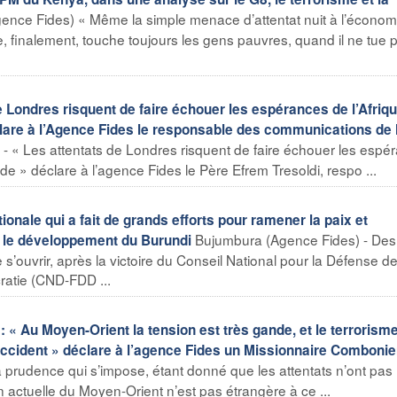
gence Fides) « Même la simple menace d’attentat nuit à l’économ
 finalement, touche toujours les gens pauvres, quand il ne tue 
Londres risquent de faire échouer les espérances de l’Afriq
éclare à l’Agence Fides le responsable des communications de 
 - « Les attentats de Londres risquent de faire échouer les espé
nde » déclare à l’agence Fides le Père Efrem Tresoldi, respo ...
ale qui a fait de grands efforts pour ramener la paix et
Bujumbura (Agence Fides) - Des
t le développement du Burundi
e s’ouvrir, après la victoire du Conseil National pour la Défense de
ratie (CND-FDD ...
 « Au Moyen-Orient la tension est très gande, et le terrorism
’Occident » déclare à l’agence Fides un Missionnaire Comboni
a prudence qui s’impose, étant donné que les attentats n’ont pas
n actuelle du Moyen-Orient n’est pas étrangère à ce ...