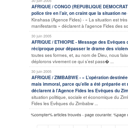
30 juin 2005
AFRIQUE / CONGO (REPUBLIQUE DEMOCRATIQUE) 
police tire en l’air, on craint que la situation
Kinshasa (Agence Fides) - « La situation est très 
manifestants » déclarent à l’agence Fides des so
30 juin 2005
AFRIQUE / ETHIOPIE - Message des Evêques d’E
réciproque pour dépasser le drame des viole
toutes ses formes, et, au nom de Dieu, nous faiso
déplorons vivement ce qui s’est pass� ...
30 juin 2005
AFRIQUE / ZIMBABWE - « L’opération destinée à
mais immoral, parce qu’elle a été préparée e
déclarent à l’Agence Fides les Evêques du Z
situation politique, sociale et économique du Z
Fides les Evêques du Zimbabw ...
%compter% articles trouvés - page courante: %page