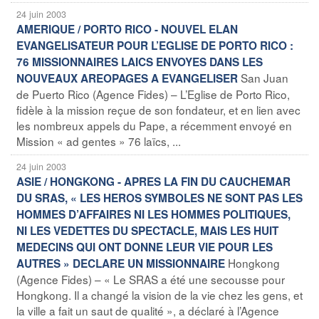
24 juin 2003
AMERIQUE / PORTO RICO - NOUVEL ELAN
EVANGELISATEUR POUR L’EGLISE DE PORTO RICO :
76 MISSIONNAIRES LAICS ENVOYES DANS LES
San Juan
NOUVEAUX AREOPAGES A EVANGELISER
de Puerto Rico (Agence Fides) – L’Eglise de Porto Rico,
fidèle à la mission reçue de son fondateur, et en lien avec
les nombreux appels du Pape, a récemment envoyé en
Mission « ad gentes » 76 laïcs, ...
24 juin 2003
ASIE / HONGKONG - APRES LA FIN DU CAUCHEMAR
DU SRAS, « LES HEROS SYMBOLES NE SONT PAS LES
HOMMES D’AFFAIRES NI LES HOMMES POLITIQUES,
NI LES VEDETTES DU SPECTACLE, MAIS LES HUIT
MEDECINS QUI ONT DONNE LEUR VIE POUR LES
Hongkong
AUTRES » DECLARE UN MISSIONNAIRE
(Agence Fides) – « Le SRAS a été une secousse pour
Hongkong. Il a changé la vision de la vie chez les gens, et
la ville a fait un saut de qualité », a déclaré à l’Agence