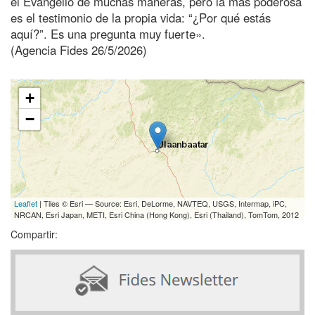
el Evangelio de muchas maneras, pero la más poderosa
es el testimonio de la propia vida: “¿Por qué estás
aquí?”. Es una pregunta muy fuerte».
(Agencia Fides 26/5/2026)
+
−
Leaflet
| Tiles © Esri — Source: Esri, DeLorme, NAVTEQ, USGS, Intermap, iPC,
NRCAN, Esri Japan, METI, Esri China (Hong Kong), Esri (Thailand), TomTom, 2012
Compartir: