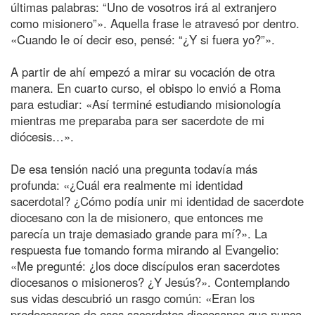
últimas palabras: “Uno de vosotros irá al extranjero
como misionero”». Aquella frase le atravesó por dentro.
«Cuando le oí decir eso, pensé: “¿Y si fuera yo?”».
A partir de ahí empezó a mirar su vocación de otra
manera. En cuarto curso, el obispo lo envió a Roma
para estudiar: «Así terminé estudiando misionología
mientras me preparaba para ser sacerdote de mi
diócesis…».
De esa tensión nació una pregunta todavía más
profunda: «¿Cuál era realmente mi identidad
sacerdotal? ¿Cómo podía unir mi identidad de sacerdote
diocesano con la de misionero, que entonces me
parecía un traje demasiado grande para mí?». La
respuesta fue tomando forma mirando al Evangelio:
«Me pregunté: ¿los doce discípulos eran sacerdotes
diocesanos o misioneros? ¿Y Jesús?». Contemplando
sus vidas descubrió un rasgo común: «Eran los
predecesores de esos sacerdotes diocesanos que nunca