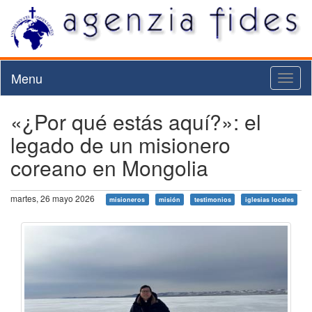
Menu
Toggl
naviga
«¿Por qué estás aquí?»: el
legado de un misionero
coreano en Mongolia
martes, 26 mayo 2026
misioneros
misión
testimonios
iglesias locales