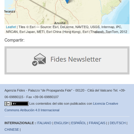
Leaflet
| Tiles © Esri — Source: Esri, DeLorme, NAVTEQ, USGS, Intermap, iPC,
NRCAN, Esri Japan, METI, Esri China (Hong Kong), Esri (Thailand), TomTom, 2012
Compartir:
Agenzia Fides - Palazzo “de Propaganda Fide” - 00120 - Città del Vaticano Tel. +39-
06-69880115 - Fax +39-06-69880107
Los contenidos del sitio son publicados con
Licencia Creative
Commons Atribución 4.0 Internacional
INTERNAZIONALE :
ITALIANO
|
ENGLISH
|
ESPAÑOL
|
FRANÇAIS
| |
DEUTSCH
|
CHINESE
|