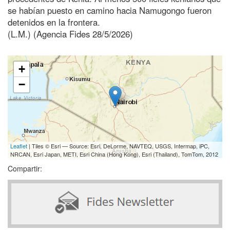
se habían puesto en camino hacia Namugongo fueron
detenidos en la frontera.
(L.M.) (Agencia Fides 28/5/2026)
+
−
Leaflet
| Tiles © Esri — Source: Esri, DeLorme, NAVTEQ, USGS, Intermap, iPC,
NRCAN, Esri Japan, METI, Esri China (Hong Kong), Esri (Thailand), TomTom, 2012
Compartir: