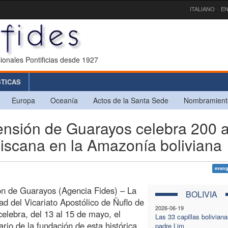
ITALIANO
EN
ionales Pontificias desde 1927
STICAS
Europa
Oceanía
Actos de la Santa Sede
Nombramient
nsión de Guarayos celebra 200 
ciscana en la Amazonía boliviana
evang
n de Guarayos (Agencia Fides) – La
BOLIVIA
d del Vicariato Apostólico de Ñuflo de
2026-06-19
elebra, del 13 al 15 de mayo, el
Las 33 capillas boliviana
ario de la fundación de esta histórica
padre Lim