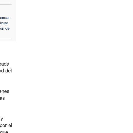
marcan
niciar
ión de
deada
ad del
venes
uas
 y
por el
 que