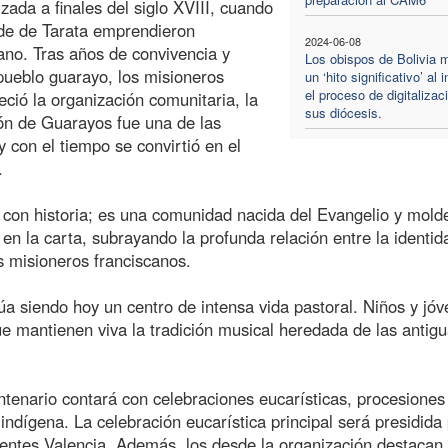
ada a finales del siglo XVIII, cuando
ide de Tarata emprendieron
2024-06-08
iano. Tras años de convivencia y
Los obispos de Bolivia 
pueblo guarayo, los misioneros
un ‘hito significativo’ al i
el proceso de digitalizac
ció la organización comunitaria, la
sus diócesis.
sión de Guarayos fue una de las
 con el tiempo se convirtió en el
.
 con historia; es una comunidad nacida del Evangelio y mol
 en la carta, subrayando la profunda relación entre la identid
s misioneros franciscanos.
úa siendo hoy un centro de intensa vida pastoral. Niños y jó
e mantienen viva la tradición musical heredada de las antig
tenario contará con celebraciones eucarísticas, procesiones
indígena. La celebración eucarística principal será presidida 
uentes Valencia. Además, los desde la organización destacan