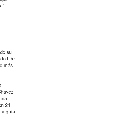
a”.
ndo su
idad de
ro más
e
Chávez,
 una
on 21
 la guía