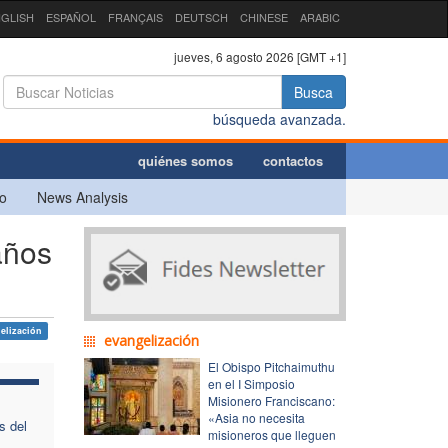
GLISH
ESPAÑOL
FRANÇAIS
DEUTSCH
CHINESE
ARABIC
jueves, 6 agosto 2026 [GMT +1]
Busca
búsqueda avanzada.
quiénes somos
contactos
o
News Analysis
años
elización
evangelización
El Obispo Pitchaimuthu
en el I Simposio
Misionero Franciscano:
«Asia no necesita
s del
misioneros que lleguen