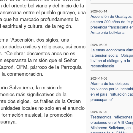
 del oriente boliviano y del inicio de la
ranciscana entre el pueblo guarayo, una
2026-05-14
Ascensión de Guarayos
ia que ha marcado profundamente la
celebra 200 años de fe y
 espiritual y cultural de la región.
presencia franciscana en
Amazonía boliviana
lema “Ascensión, dos siglos, una
2026-05-06
utoridades civiles y religiosas, así como
La crisis económica ali
. “Celebrar doscientos años no es
la tensión social: Obisp
n esperanza la misión que el Señor
invitan al diálogo y a la
reconciliación
Kaproń, OFM, párroco de la Parroquia
e la conmemoración.
2024-11-06
Alarma de los obispos
io Salvatierra, la misión de
bolivianos por la inestabi
monios más significativos de la
en el país: “situación ca
preocupante”
e dos siglos, los frailes de la Orden
nidades locales no solo en el anuncio
2024-07-20
a formación musical, la promoción
Testimonios, reflexiones
guaraya.
oraciones en el VIII Con
Misionero Boliviano, en
preparación al CAM6