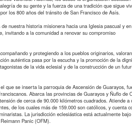
legría de su gente y la fuerza de una tradición que sigue viv
por los 800 años del tránsito de San Francisco de Asís.
 de nuestra historia misionera hacia una Iglesia pascual y en
aje, invitando a la comunidad a renovar su compromiso
acompañando y protegiendo a los pueblos originarios, valora
ación auténtica pasa por la escucha y la promoción de la dign
agonistas de la vida eclesial y de la construcción de un futu
 el que se inserta la parroquia de Ascensión de Guarayos, fu
s franciscanos. Abarca las provincias de Guarayos y Ñuflo de 
tensión de cerca de 90.000 kilómetros cuadrados. Atiende a
es, de los cuales más de 159.000 son católicos, y cuenta c
minaristas. La jurisdicción eclesiástica está actualmente bajo
io Reimann Panic (OFM).