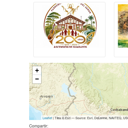
+
−
Leaflet
| Tiles © Esri — Source: Esri, DeLorme, NAVTEQ, USG
Compartir: