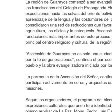
La región de Guarayos comenzó a ser evangeliz
los franciscanos del Colegio de Propaganda F
expediciones hacia las selvas del oriente boliv
aprendizaje de la lengua y las costumbres del 
consolidaron una red de reducciones que favore
agricultura, los oficios y la catequesis. Ascen
fundaciones más importantes de este proceso y
principal centro religioso y cultural de la región
“Ascensión de Guarayos no es solo una ciudad
por la fe de generaciones”, continua el párroco
pueblo y la obra evangelizadora iniciada por lo
La parroquia de la Ascensión del Señor, contin
participan activamente en coros y orquestas qu
misiones.
Según los organizadores, el programa del bicen
expresiones culturales que unen fe e identidad 
obispo auxiliar de La Paz, Mons. Pedro Luis F