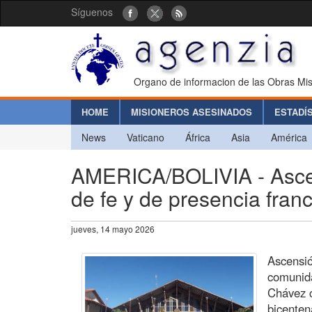
Síguenos
Organo de informacion de las Obras Mis
HOME
MISIONEROS ASESINADOS
ESTADÍ
News
Vaticano
África
Asia
América
AMERICA/BOLIVIA - Asce
de fe y de presencia fran
jueves, 14 mayo 2026
Ascensió
comunida
Chávez c
bicenten