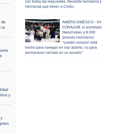
con todas las respuestas. Necesita hermanos y
hermanas que lleven a Cristo»
 de
AMÉRICA/MÉXICO - XV
 la
CONAJUM, el arzobispo
Nwachukwu a 6.000
jóvenes mexicanos:
“vuestro corazón está
hecho para navegar en mar abierto, no para
menta
permanecer cerrado en un acuario”
os
lidad
ótica y
 y
greso