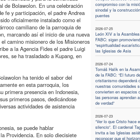
compromiso con la misi
al de Bolawolon. En una celebración
sinodal y la construcció
de fe y participación, el padre Andrea
puentes
sido oficialmente instalado como el
árroco camiliano de la parroquia de
2026-07-25
n, marcando así el inicio de una nueva
León XIV a la Asamblea 
FABC: sigan promovien
 el camino misionero de los Misioneros
“espiritualidad eucarístic
ibe a la Agencia Fides el padre Luigi
las Iglesias de Asia
lores, se ha trasladado a Kupang, en
2026-07-24
Tomáš Halík en la Asam
de la FABC: “El futuro de
olawolon ha tenido el sabor del
cristianismo dependerá d
samente en esta parroquia, los
nuestras comunidades s
 su primera presencia en Indonesia,
convierten en espacios 
las personas aprendan a
n sus primeros pasos, dedicándose
de verdad”
iversas actividades de asistencia
2026-07-23
“Ver lo que Cristo hace e
onesia, se puede hablar
silencio”. El cardenal Ta
invita a las Iglesias asiá
a Providencia. En solo diecisiete
reconocer que el horizon