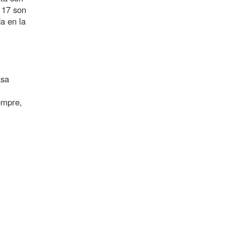
s 17 son
a en la
asa
empre,