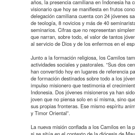
años, la presencia camiliana en Indonesia ha cr
visionario que hoy se manifiesta en frutos con
delegación camiliana cuenta con 24 jóvenes sa
de teología, 8 novicios y más de 40 seminaristas
seminarios. Cifras que no representan simpleme
que narran, sobre todo, el valor de tantos jóv
al servicio de Dios y de los enfermos en el esp
Junto a la formación religiosa, los Camilos ta
actividades sociales y pastorales. “Sus dos c
han convertido hoy en lugares de referencia p
de formación destinados sobre todo a los jóven
impulso misionero que testimonia el crecimien
Indonesia. Dos jóvenes misioneros ya han sido
joven que no piensa solo en sí misma, sino que
sus propias fronteras. Ese mismo espíritu an
y Timor Oriental”.
La nueva misión confiada a los Camilos en la 
si se sitúa en el contexto de la diócesis de Ma