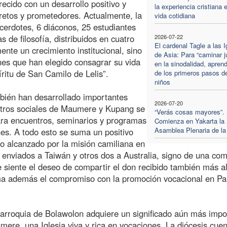
ecido con un desarrollo positivo y
la experiencia cristiana e
cretos y prometedores. Actualmente, la
vida cotidiana
cerdotes, 6 diáconos, 25 estudiantes
 de filosofía, distribuidos en cuatro
2026-07-22
El cardenal Tagle a las I
nte un crecimiento institucional, sino
de Asia: Para “caminar j
enes que han elegido consagrar su vida
en la sinodalidad, apre
íritu de San Camilo de Lelis”.
de los primeros pasos de
niños
mbién han desarrollado importantes
2026-07-20
entros sociales de Maumere y Kupang se
“Verás cosas mayores”.
ara encuentros, seminarios y programas
Comienza en Yakarta la 
Asamblea Plenaria de l
es. A todo esto se suma un positivo
to alcanzado por la misión camiliana en
 enviados a Taiwán y otros dos a Australia, signo de una co
 siente el deseo de compartir el don recibido también más al
ima además el compromiso con la promoción vocacional en Pa
parroquia de Bolawolon adquiere un significado aún más impo
umere, una Iglesia viva y rica en vocaciones. La diócesis cue