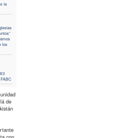
s la
glesias
untos”
ndamos
 los
XII
a FABC
munidad
lá de
kistán
rtante
nta con