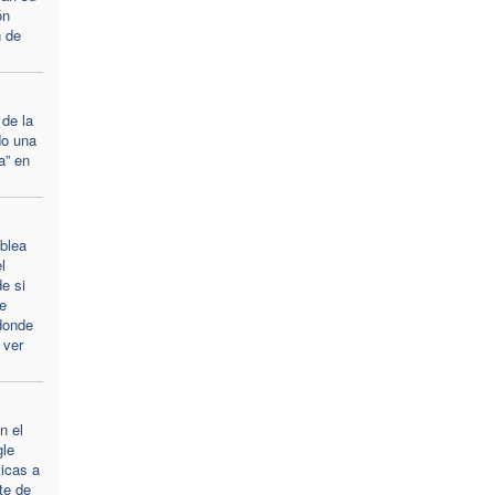
ón
n de
de la
do una
a” en
blea
l
e si
e
donde
 ver
n el
gle
ticas a
te de