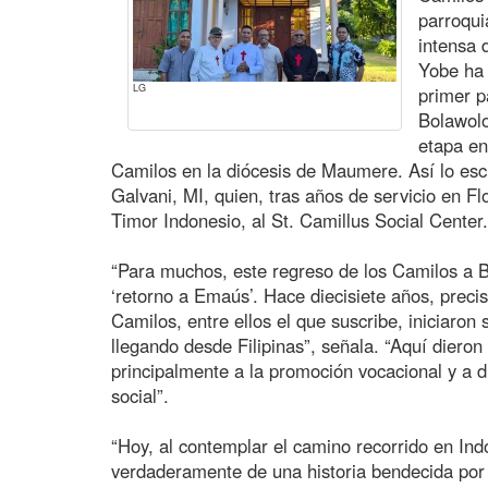
parroqui
intensa 
Yobe ha 
LG
primer p
Bolawolo
etapa en
Camilos en la diócesis de Maumere. Así lo escr
Galvani, MI, quien, tras años de servicio en F
Timor Indonesio, al St. Camillus Social Center.
“Para muchos, este regreso de los Camilos a B
‘retorno a Emaús’. Hace diecisiete años, preci
Camilos, entre ellos el que suscribe, iniciaron
llegando desde Filipinas”, señala. “Aquí diero
principalmente a la promoción vocacional y a d
social”.
“Hoy, al contemplar el camino recorrido en Ind
verdaderamente de una historia bendecida por l