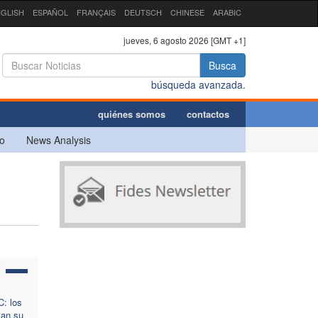
GLISH
ESPAÑOL
FRANÇAIS
DEUTSCH
CHINESE
ARABIC
jueves, 6 agosto 2026 [GMT +1]
Busca
búsqueda avanzada.
quiénes somos
contactos
o
News Analysis
: los
van su