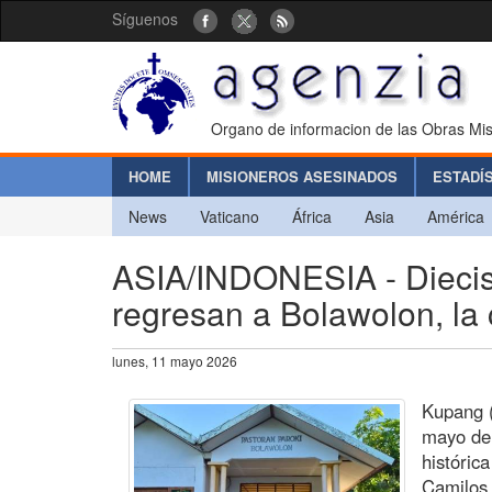
Síguenos
Organo de informacion de las Obras Mis
HOME
MISIONEROS ASESINADOS
ESTADÍ
News
Vaticano
África
Asia
América
ASIA/INDONESIA - Diecis
regresan a Bolawolon, l
lunes, 11 mayo 2026
Kupang (
mayo de
históric
Camilos 