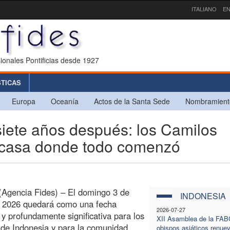
ITALIANO
EN
ionales Pontificias desde 1927
STICAS
Europa
Oceanía
Actos de la Santa Sede
Nombramient
iete años después: los Camilos
a casa donde todo comenzó
Agencia Fides) – El domingo 3 de
INDONESIA
 2026 quedará como una fecha
2026-07-27
a y profundamente significativa para los
XII Asamblea de la FABC
de Indonesia y para la comunidad
obispos asiáticos renue