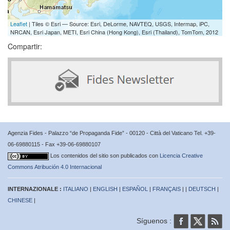
Leaflet
| Tiles © Esri — Source: Esri, DeLorme, NAVTEQ, USGS, Intermap, iPC,
NRCAN, Esri Japan, METI, Esri China (Hong Kong), Esri (Thailand), TomTom, 2012
Compartir:
Agenzia Fides - Palazzo “de Propaganda Fide” - 00120 - Città del Vaticano Tel. +39-
06-69880115 - Fax +39-06-69880107
Los contenidos del sitio son publicados con
Licencia Creative
Commons Atribución 4.0 Internacional
INTERNAZIONALE :
ITALIANO
|
ENGLISH
|
ESPAÑOL
|
FRANÇAIS
| |
DEUTSCH
|
CHINESE
|
Síguenos :