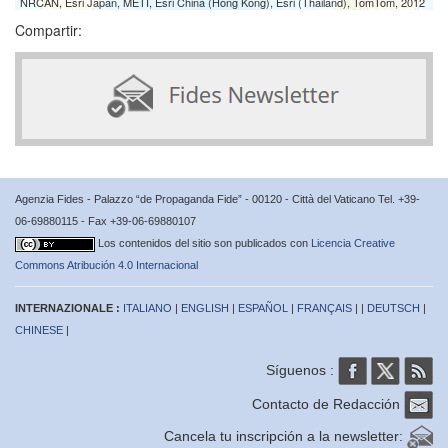
NRCAN, Esri Japan, METI, Esri China (Hong Kong), Esri (Thailand), TomTom, 2012
Compartir:
Agenzia Fides - Palazzo “de Propaganda Fide” - 00120 - Città del Vaticano Tel. +39-
06-69880115 - Fax +39-06-69880107
Los contenidos del sitio son publicados con
Licencia Creative
Commons Atribución 4.0 Internacional
INTERNAZIONALE :
ITALIANO
|
ENGLISH
|
ESPAÑOL
|
FRANÇAIS
| |
DEUTSCH
|
CHINESE
|
Síguenos :
Contacto de Redacción
Cancela tu inscripción a la newsletter: