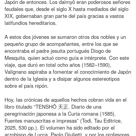
Japón de entonces. Los daimyō eran poderosos señores
feudales que, desde el siglo X hasta mediados del siglo
XIX, gobernaban gran parte del país gracias a vastos
latifundios hereditarios.
A estos dos jóvenes se sumaron otros dos nobles y un
pequeño grupo de acompañantes, entre los que se
encontraba el padre jesuita portugués Diogo de
Mesquita, quien actuó como guía e intérprete. Con este
viaje, que duró en total ocho años (1582–1590),
Valignano aspiraba a fomentar el conocimiento de Japón
dentro de la Iglesia y a disipar algunos estereotipos
sobre el país nipón.
Hoy, las crónicas de aquellos hechos cobran vida en el
libro titulado “TENSHŌ 天正. Diario de una
peregrinación japonesa a la Curia romana (1585).
Fuentes manuscritas e impresas” (Todi, Tau Editrice,
2025, 530 pp.). El volumen ha sido editado por el
arzobispo de Lucca, Paolo Giulietti, y por los profesores