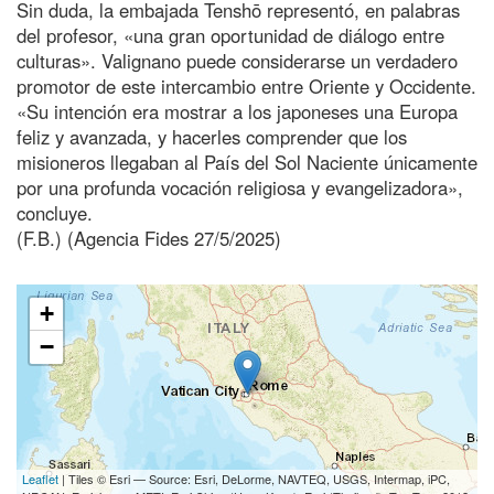
Sin duda, la embajada Tenshō representó, en palabras
del profesor, «una gran oportunidad de diálogo entre
culturas». Valignano puede considerarse un verdadero
promotor de este intercambio entre Oriente y Occidente.
«Su intención era mostrar a los japoneses una Europa
feliz y avanzada, y hacerles comprender que los
misioneros llegaban al País del Sol Naciente únicamente
por una profunda vocación religiosa y evangelizadora»,
concluye.
(F.B.) (Agencia Fides 27/5/2025)
+
−
Leaflet
| Tiles © Esri — Source: Esri, DeLorme, NAVTEQ, USGS, Intermap, iPC,