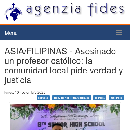
Menu
Toggl
naviga
ASIA/FILIPINAS - Asesinado
un profesor católico: la
comunidad local pide verdad y
justicia
lunes, 10 noviembre 2025
escuela
ejecuciones extrajudiciales
justicia
maestros