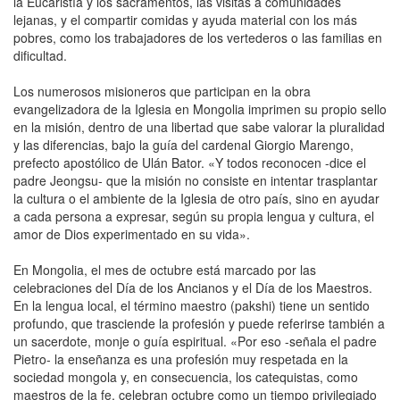
la Eucaristía y los sacramentos, las visitas a comunidades
lejanas, y el compartir comidas y ayuda material con los más
pobres, como los trabajadores de los vertederos o las familias en
dificultad.
Los numerosos misioneros que participan en la obra
evangelizadora de la Iglesia en Mongolia imprimen su propio sello
en la misión, dentro de una libertad que sabe valorar la pluralidad
y las diferencias, bajo la guía del cardenal Giorgio Marengo,
prefecto apostólico de Ulán Bator. «Y todos reconocen -dice el
padre Jeongsu- que la misión no consiste en intentar trasplantar
la cultura o el ambiente de la Iglesia de otro país, sino en ayudar
a cada persona a expresar, según su propia lengua y cultura, el
amor de Dios experimentado en su vida».
En Mongolia, el mes de octubre está marcado por las
celebraciones del Día de los Ancianos y el Día de los Maestros.
En la lengua local, el término maestro (pakshi) tiene un sentido
profundo, que trasciende la profesión y puede referirse también a
un sacerdote, monje o guía espiritual. «Por eso -señala el padre
Pietro- la enseñanza es una profesión muy respetada en la
sociedad mongola y, en consecuencia, los catequistas, como
maestros de la fe, celebran octubre como un tiempo privilegiado