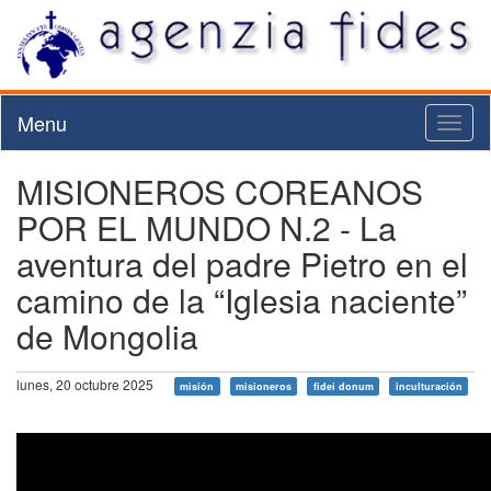
Menu
Toggl
naviga
MISIONEROS COREANOS
POR EL MUNDO N.2 - La
aventura del padre Pietro en el
camino de la “Iglesia naciente”
de Mongolia
lunes, 20 octubre 2025
misión
misioneros
fidei donum
inculturación