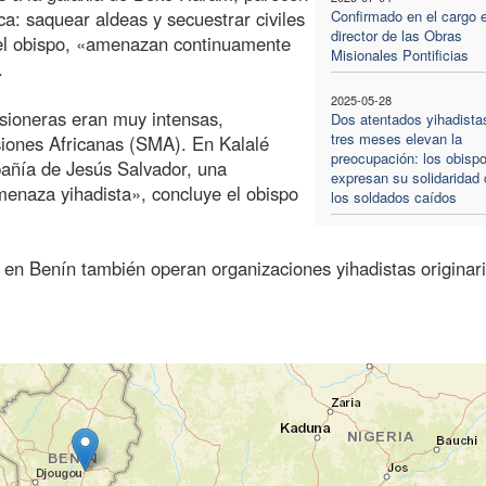
a: saquear aldeas y secuestrar civiles
Confirmado en el cargo e
director de las Obras
 el obispo, «amenazan continuamente
Misionales Pontificias
.
2025-05-28
isioneras eran muy intensas,
Dos atentados yihadista
tres meses elevan la
siones Africanas (SMA). En Kalalé
preocupación: los obisp
pañía de Jesús Salvador, una
expresan su solidaridad
menaza yihadista», concluye el obispo
los soldados caídos
en Benín también operan organizaciones yihadistas originar