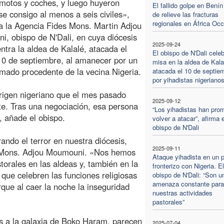
motos y coches, y luego huyeron
El fallido golpe en Bení
se consigo al menos a seis civiles»,
de relieve las fracturas
regionales en África Occ
a la Agencia Fides Mons. Martin Adjou
, obispo de N'Dali, en cuya diócesis
2025-09-24
ntra la aldea de Kalalé, atacada el
El obispo de N'Dali cele
0 de septiembre, al amanecer por un
misa en la aldea de Kala
mado procedente de la vecina Nigeria.
atacada el 10 de septie
por yihadistas nigeriano
rigen nigeriano que el mes pasado
2025-09-12
ate. Tras una negociación, esa persona
“Los yihadistas han pro
, añade el obispo.
volver a atacar”, afirma e
obispo de N'Dali
ando el terror en nuestra diócesis,
2025-09-11
a Mons. Adjou Moumouni. «Nos hemos
Ataque yihadista en un 
torales en las aldeas y, también en la
fronterizo con Nigeria. El
 que celebren las funciones religiosas
obispo de N'Dali: “Son u
amenaza constante para
rque al caer la noche la inseguridad
nuestras actividades
pastorales”
s a la galaxia de Boko Haram, parecen
2025-07-04