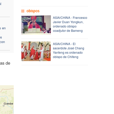
l
obispos
ASIA/CHINA - Francesco
Javier Duan Yongkun,
ordenado obispo
s en
coadjutor de Bameng
os
 con
ASIA/CHINA - El
sacerdote José Chang
Yanfeng es ordenado
obispo de Chifeng
ias de