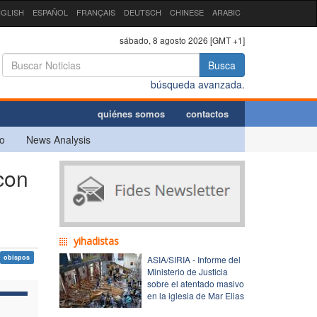
GLISH
ESPAÑOL
FRANÇAIS
DEUTSCH
CHINESE
ARABIC
sábado, 8 agosto 2026 [GMT +1]
Busca
búsqueda avanzada.
quiénes somos
contactos
o
News Analysis
con
yihadistas
obispos
ASIA/SIRIA - Informe del
Ministerio de Justicia
sobre el atentado masivo
en la iglesia de Mar Elias