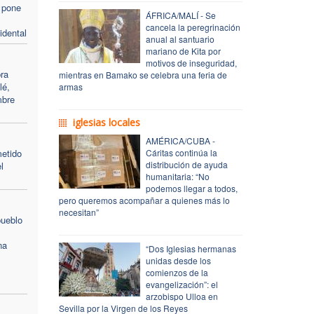
n pone
ÁFRICA/MALÍ - Se
cancela la peregrinación
idental
anual al santuario
mariano de Kita por
motivos de inseguridad,
bra
mientras en Bamako se celebra una feria de
lé,
armas
mbre
s
iglesias locales
AMÉRICA/CUBA -
metido
Cáritas continúa la
distribución de ayuda
l
humanitaria: “No
podemos llegar a todos,
pero queremos acompañar a quienes más lo
necesitan”
pueblo
na
“Dos Iglesias hermanas
unidas desde los
comienzos de la
evangelización”: el
arzobispo Ulloa en
Sevilla por la Virgen de los Reyes