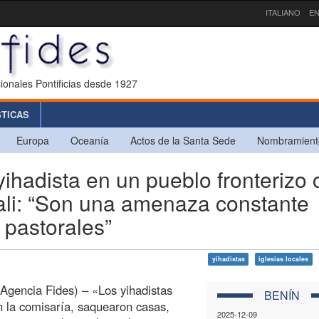
ITALIANO
EN
ionales Pontificias desde 1927
STICAS
Europa
Oceanía
Actos de la Santa Sede
Nombramient
hadista en un pueblo fronterizo 
Dali: “Son una amenaza constante
 pastorales”
yihadistas
iglesias locales
Agencia Fides) – «Los yihadistas
BENÍN
n la comisaría, saquearon casas,
2025-12-09