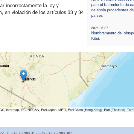
ar incorrectamente la ley y
para el tratamiento de c
de ébola procedentes de
, en violación de los artículos 33 y 34
países
2026-05-27
Nombramiento del obisp
Kitui.
S, Intermap, iPC, NRCAN, Esri Japan, METI, Esri China (Hong Kong), Esri (Thailand), To
icano Tel. +39-06-69880115 - Fax +39-06-69880107