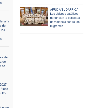
ia
ÁFRICA/SUDÁFRICA -
Los obispos católicos
denuncian la escalada
lenaria
de violencia contra los
s de
migrantes
 los
os
tas de
a de
e os
 2027:
íticos
ulto
idense