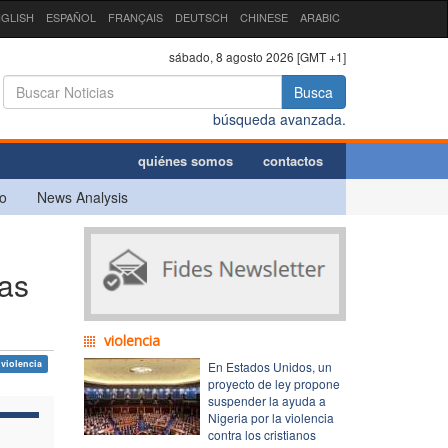
GLISH
ESPAÑOL
FRANÇAIS
DEUTSCH
CHINESE
ARABIC
sábado, 8 agosto 2026 [GMT +1]
Busca
búsqueda avanzada.
quiénes somos
contactos
o
News Analysis
las
violencia
violencia
En Estados Unidos, un
proyecto de ley propone
suspender la ayuda a
Nigeria por la violencia
contra los cristianos