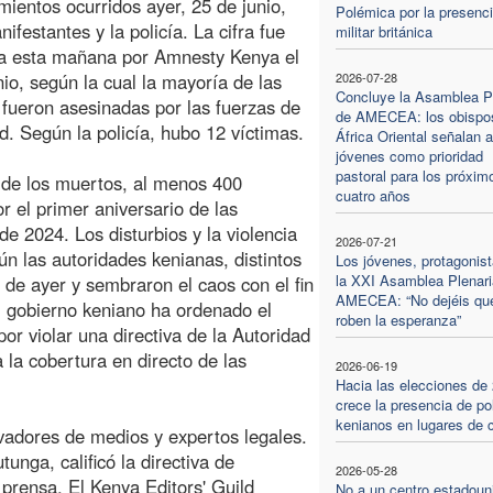
mientos ocurridos ayer, 25 de junio,
Polémica por la presenc
ifestantes y la policía. La cifra fue
militar británica
da esta mañana por Amnesty Kenya el
nio, según la cual la mayoría de las
2026-07-28
Concluye la Asamblea P
 fueron asesinadas por las fuerzas de
de AMECEA: los obispo
d. Según la policía, hubo 12 víctimas.
África Oriental señalan a
jóvenes como prioridad
pastoral para los próxim
de los muertos, al menos 400
cuatro años
r el primer aniversario de las
e 2024. Los disturbios y la violencia
2026-07-21
n las autoridades kenianas, distintos
Los jóvenes, protagonis
la XXI Asamblea Plenari
s de ayer y sembraron el caos con el fin
AMECEA: “No dejéis qu
l gobierno keniano ha ordenado el
roben la esperanza”
por violar una directiva de la Autoridad
la cobertura en directo de las
2026-06-19
Hacia las elecciones de
crece la presencia de pol
kenianos en lugares de c
vadores de medios y expertos legales.
unga, calificó la directiva de
2026-05-28
e prensa. El Kenya Editors' Guild
No a un centro estadoun