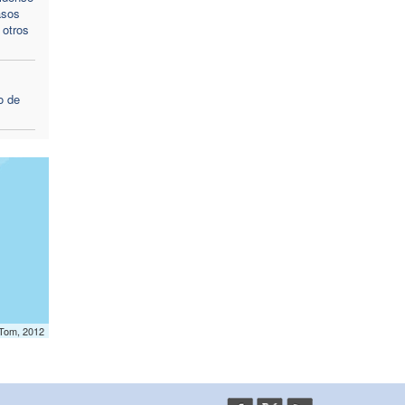
asos
 otros
o de
mTom, 2012