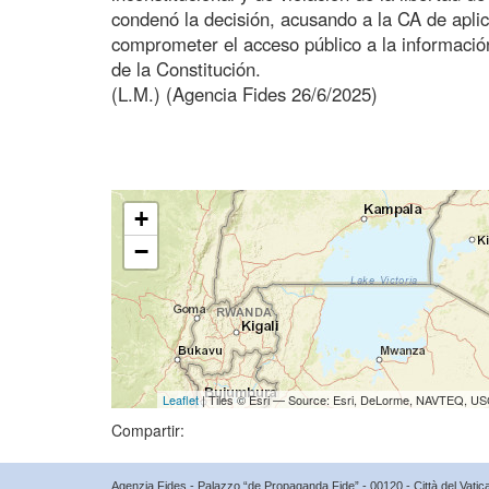
condenó la decisión, acusando a la CA de aplic
comprometer el acceso público a la información
de la Constitución.
(L.M.) (Agencia Fides 26/6/2025)
+
−
Leaflet
| Tiles © Esri — Source: Esri, DeLorme, NAVTEQ, USG
Compartir:
Agenzia Fides - Palazzo “de Propaganda Fide” - 00120 - Città del Vat