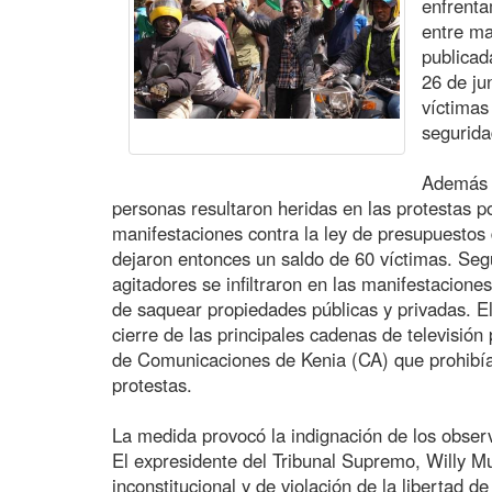
enfrenta
entre man
publica
26 de ju
víctimas
segurida
Además 
personas resultaron heridas en las protestas po
manifestaciones contra la ley de presupuestos d
dejaron entonces un saldo de 60 víctimas. Segú
agitadores se infiltraron en las manifestacione
de saquear propiedades públicas y privadas. E
cierre de las principales cadenas de televisión 
de Comunicaciones de Kenia (CA) que prohibía 
protestas.
La medida provocó la indignación de los obser
El expresidente del Tribunal Supremo, Willy Mut
inconstitucional y de violación de la libertad d