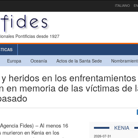
ITALIANO
EN
ionales Pontificias desde 1927
STICAS
Europa
Oceanía
Actos de la Santa Sede
Nombramient
 heridos en los enfrentamientos
n en memoria de las víctimas de 
 pasado
(Agencia Fides) – Al menos 16
KENIA
 murieron en Kenia en los
2026-07-31