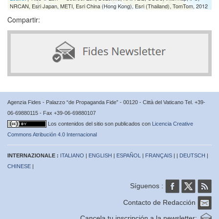
NRCAN, Esri Japan, METI, Esri China (Hong Kong), Esri (Thailand), TomTom, 2012
Compartir:
Agenzia Fides - Palazzo “de Propaganda Fide” - 00120 - Città del Vaticano Tel. +39-
06-69880115 - Fax +39-06-69880107
Los contenidos del sitio son publicados con
Licencia Creative
Commons Atribución 4.0 Internacional
INTERNAZIONALE :
ITALIANO
|
ENGLISH
|
ESPAÑOL
|
FRANÇAIS
| |
DEUTSCH
|
CHINESE
|
Síguenos :
Contacto de Redacción
Cancela tu inscripción a la newsletter: