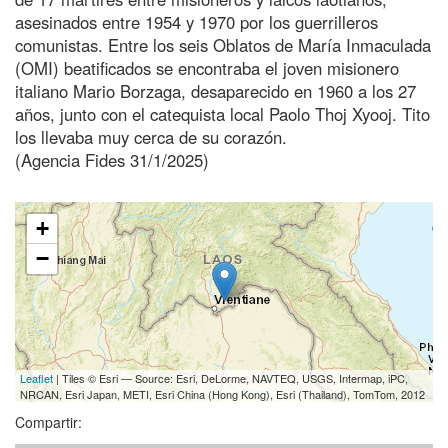
asesinados entre 1954 y 1970 por los guerrilleros
comunistas. Entre los seis Oblatos de María Inmaculada
(OMI) beatificados se encontraba el joven misionero
italiano Mario Borzaga, desaparecido en 1960 a los 27
años, junto con el catequista local Paolo Thoj Xyooj. Tito
los llevaba muy cerca de su corazón.
(Agencia Fides 31/1/2025)
+
−
Leaflet
| Tiles © Esri — Source: Esri, DeLorme, NAVTEQ, USGS, Intermap, iPC,
NRCAN, Esri Japan, METI, Esri China (Hong Kong), Esri (Thailand), TomTom, 2012
Compartir: