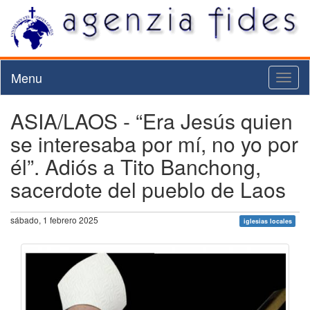
Menu
Toggl
naviga
ASIA/LAOS - “Era Jesús quien
se interesaba por mí, no yo por
él”. Adiós a Tito Banchong,
sacerdote del pueblo de Laos
sábado, 1 febrero 2025
iglesias locales