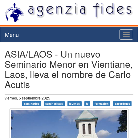
Menu
Toggl
naviga
ASIA/LAOS - Un nuevo
Seminario Menor en Vientiane,
Laos, lleva el nombre de Carlo
Acutis
viernes, 5 septiembre 2025
seminarios
seminaristas
jóvenes
fe
formación
sacerdotes