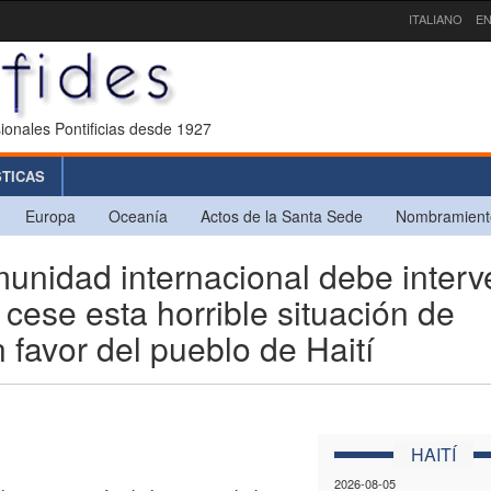
ITALIANO
EN
ionales Pontificias desde 1927
STICAS
Europa
Oceanía
Actos de la Santa Sede
Nombramient
nidad internacional debe interv
ese esta horrible situación de
 favor del pueblo de Haití
HAITÍ
2026-08-05