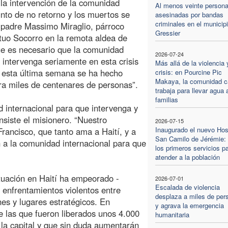
 la intervención de la comunidad
Al menos veinte person
punto de no retorno y los muertos se
asesinadas por bandas
criminales en el municip
l padre Massimo Miraglio, párroco
Gressier
tuo Socorro en la remota aldea de
que es necesario que la comunidad
2026-07-24
e intervenga seriamente en esta crisis
Más allá de la violencia 
 esta última semana se ha hecho
crisis: en Pourcine Pic
Makaya, la comunidad ca
ra miles de centenares de personas”.
trabaja para llevar agua
familias
 internacional para que intervenga y
insiste el misionero. “Nuestro
2026-07-15
Inaugurado el nuevo Hos
rancisco, que tanto ama a Haití, y a
San Camilo de Jérémie:
n a la comunidad internacional para que
los primeros servicios p
atender a la población
tuación en Haití ha empeorado -
2026-07-01
Escalada de violencia
enfrentamientos violentos entre
desplaza a miles de per
nes y lugares estratégicos. En
y agrava la emergencia
de las que fueron liberados unos 4.000
humanitaria
 la capital y que sin duda aumentarán