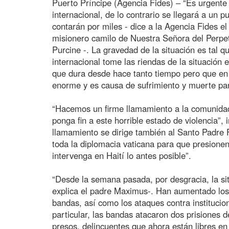
Puerto Príncipe (Agencia Fides) – “Es urgente
internacional, de lo contrario se llegará a un 
contarán por miles - dice a la Agencia Fides e
misionero camilo de Nuestra Señora del Perpe
Purcine -. La gravedad de la situación es tal 
internacional tome las riendas de la situación 
que dura desde hace tanto tiempo pero que en
enorme y es causa de sufrimiento y muerte pa
“Hacemos un firme llamamiento a la comunidad
ponga fin a este horrible estado de violencia”, 
llamamiento se dirige también al Santo Padre F
toda la diplomacia vaticana para que presione
intervenga en Haití lo antes posible”.
“Desde la semana pasada, por desgracia, la si
explica el padre Maximus-. Han aumentado los 
bandas, así como los ataques contra institucio
particular, las bandas atacaron dos prisiones 
presos, delincuentes que ahora están libres en