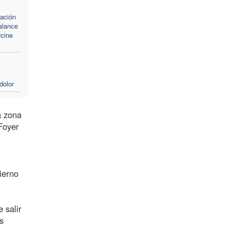
zación
alance
cine
dolor
a zona
Foyer
ierno
 salir
s