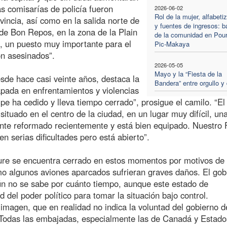
s comisarías de policía fueron
2026-06-02
Rol de la mujer, alfabeti
vincia, así como en la salida norte de
y fuentes de ingresos: b
 de Bon Repos, en la zona de la Plain
de la comunidad en Pour
, un puesto muy importante para el
Pic-Makaya
on asesinados”.
2026-05-05
Mayo y la “Fiesta de la
esde hace casi veinte años, destaca la
Bandera” entre orgullo y 
rapada en enfrentamientos y violencias
ipe ha cedido y lleva tiempo cerrado”, prosigue el camilo. “El
situado en el centro de la ciudad, en un lugar muy difícil, un
nte reformado recientemente y está bien equipado. Nuestro 
en serias dificultades pero está abierto”.
ture se encuentra cerrado en estos momentos por motivos de
omo algunos aviones aparcados sufrieran graves daños. El gob
ún no se sabe por cuánto tiempo, aunque este estado de
del poder político para tomar la situación bajo control.
 imagen, que en realidad no indica la voluntad del gobierno de
. Todas las embajadas, especialmente las de Canadá y Estado