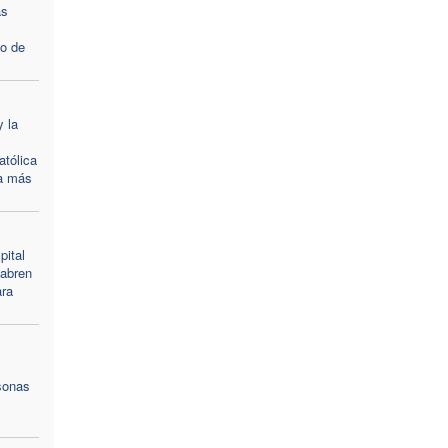
as
io de
y la
tólica
 a más
pital
 abren
ara
sonas