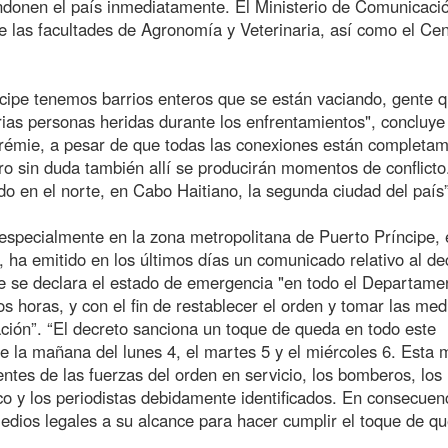
ndonen el país inmediatamente. El Ministerio de Comunicaci
ue las facultades de Agronomía y Veterinaria, así como el Cen
ncipe tenemos barrios enteros que se están vaciando, gente 
arias personas heridas durante los enfrentamientos", concluye
Jérémie, a pesar de que todas las conexiones están completa
ero sin duda también allí se producirán momentos de conflicto
o en el norte, en Cabo Haitiano, la segunda ciudad del país”
, especialmente en la zona metropolitana de Puerto Príncipe, 
t, ha emitido en los últimos días un comunicado relativo al de
ue se declara el estado de emergencia "en todo el Departame
s horas, y con el fin de restablecer el orden y tomar las med
ación”. “El decreto sanciona un toque de queda en todo este
o de la mañana del lunes 4, el martes 5 y el miércoles 6. Esta
entes de las fuerzas del orden en servicio, los bomberos, los
o y los periodistas debidamente identificados. En consecuenc
 medios legales a su alcance para hacer cumplir el toque de q