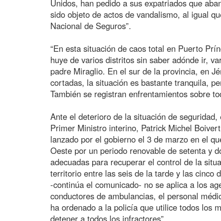
Unidos, han pedido a sus expatriados que aba
sido objeto de actos de vandalismo, al igual q
Nacional de Seguros”.
“En esta situación de caos total en Puerto Prí
huye de varios distritos sin saber adónde ir, v
padre Miraglio. En el sur de la provincia, en 
cortadas, la situación es bastante tranquila, p
También se registran enfrentamientos sobre tod
Ante el deterioro de la situación de seguridad
Primer Ministro interino, Patrick Michel Boiver
lanzado por el gobierno el 3 de marzo en el q
Oeste por un periodo renovable de setenta y do
adecuadas para recuperar el control de la situ
territorio entre las seis de la tarde y las cinc
-continúa el comunicado- no se aplica a los ag
conductores de ambulancias, el personal médic
ha ordenado a la policía que utilice todos los
detener a todos los infractores”.