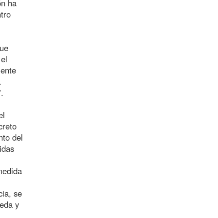
ón ha
tro
que
 el
mente
.
.
el
creto
nto del
idas
 medida
ia, se
ueda y