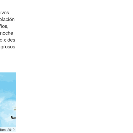
tivos
blación
ños,
 noche
oix des
igrosos
mTom, 2012