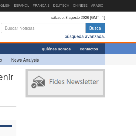
GLISH
ESPAÑOL
FRANÇAIS
DEUTSCH
CHINESE
ARABIC
sábado, 8 agosto 2026 [GMT +1]
Busca
búsqueda avanzada.
quiénes somos
contactos
o
News Analysis
enir