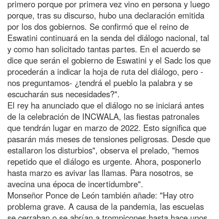
primero porque por primera vez vino en persona y luego
porque, tras su discurso, hubo una declaración emitida
por los dos gobiernos. Se confirmó que el reino de
Eswatini continuará en la senda del diálogo nacional, tal
y como han solicitado tantas partes. En el acuerdo se
dice que serán el gobierno de Eswatini y el Sadc los que
procederán a indicar la hoja de ruta del diálogo, pero -
nos preguntamos- ¿tendrá el pueblo la palabra y se
escucharán sus necesidades?".
El rey ha anunciado que el diálogo no se iniciará antes
de la celebración de INCWALA, las fiestas patronales
que tendrán lugar en marzo de 2022. Esto significa que
pasarán más meses de tensiones peligrosas. Desde que
estallaron los disturbios", observa el prelado, "hemos
repetido que el diálogo es urgente. Ahora, posponerlo
hasta marzo es avivar las llamas. Para nosotros, se
avecina una época de incertidumbre".
Monseñor Ponce de León también añade: "Hay otro
problema grave. A causa de la pandemia, las escuelas
se cerraban o se abrían a trompicones hasta hace unos