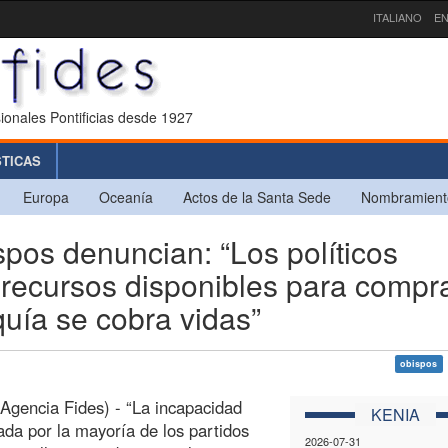
ITALIANO
EN
ionales Pontificias desde 1927
STICAS
Europa
Oceanía
Actos de la Santa Sede
Nombramient
os denuncian: “Los políticos
 recursos disponibles para compr
quía se cobra vidas”
obispos
(Agencia Fides) - “La incapacidad
KENIA
da por la mayoría de los partidos
2026-07-31