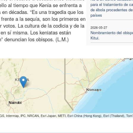
llo al tiempo que Kenia se enfrenta a
para el tratamiento de c
de ébola procedentes de
ía en décadas. “Es una tragedia que los
países
frente a la sequía, son los primeros en
votos. La cultura de la codicia y de la
2026-05-27
l en sí misma. Los keniatas están
Nombramiento del obisp
Kitui.
” denuncian los obispos. (L.M.)
S, Intermap, iPC, NRCAN, Esri Japan, METI, Esri China (Hong Kong), Esri (Thailand), To