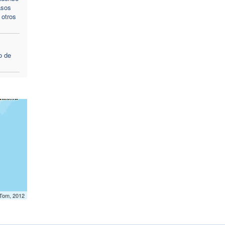
asos
 otros
o de
mTom, 2012