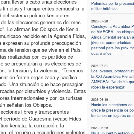
s para llevar a cabo unas elecciones
Polémica por la presenc
s limpias y transparentes demuestra la
militar británica
d del sistema político keniata en
 de las elecciones generales del mes
2026-07-28
Concluye la Asamblea P
o”. Lo afirman los Obispos de Kenia,
de AMECEA: los obispo
municado recibido en la Agencia Fides,
África Oriental señalan a
e expresan su profunda preocupación
jóvenes como prioridad
pastoral para los próxim
lima de tensión que se vive en el País.
cuatro años
as realizadas por los partidos de
ue se presentarán a las elecciones de
2026-07-21
n, la tensión y la violencia. “Tenemos
Los jóvenes, protagonis
la XXI Asamblea Plenari
onar de forma organizada y pacífica
AMECEA: “No dejéis qu
ado. Una situación que hace presagiar
roben la esperanza”
cadas por disturbios y violencia. Estas
res internacionales y por los turistas
2026-06-19
ún señalan los Obispos.
Hacia las elecciones de
crece la presencia de pol
lecciones libres y transparentes
kenianos en lugares de c
 el período de Cuaresma (véase Fides
tica keniata: la corrupción, la
2026-05-28
smo, el recurso a escuadrones violentos
No a un centro estadoun