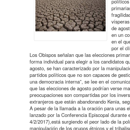
político
primaria
fragilida
vísperas
de agost
en un co
en el qu
por el c
Los Obispos señalan que las elecciones primari
forma individual para elegir a los candidatos q
agosto, se han caracterizado por la manipulació
partidos políticos que no son capaces de gesti
una democracia interna”, se lee en el comunic
que las elecciones de agosto podrían verse mar
preocupaciones son compartidas por los inverso
extranjeros que están abandonando Kenia, seg
A pesar de la llamada a la oración para unas e
lanzado por la Conferencia Episcopal durante
4/2/2017),está surgiendo el peor lado de la polí
manipulación de los grupos étnicos y el tribali