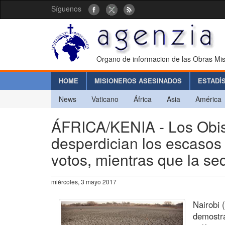
Síguenos
Organo de informacion de las Obras Mis
HOME
MISIONEROS ASESINADOS
ESTADÍ
News
Vaticano
África
Asia
América
ÁFRICA/KENIA - Los Obisp
desperdician los escasos
votos, mientras que la se
miércoles, 3 mayo 2017
Nairobi 
demostra