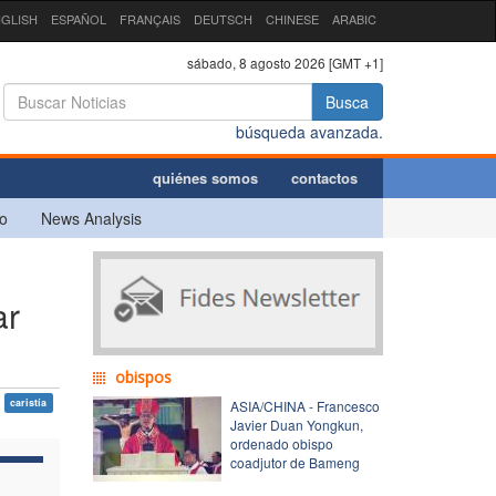
GLISH
ESPAÑOL
FRANÇAIS
DEUTSCH
CHINESE
ARABIC
sábado, 8 agosto 2026 [GMT +1]
Busca
búsqueda avanzada.
quiénes somos
contactos
o
News Analysis
ar
obispos
caristía
ASIA/CHINA - Francesco
Javier Duan Yongkun,
ordenado obispo
coadjutor de Bameng