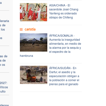
ia
ASIA/CHINA - El
sacerdote José Chang
Yanfeng es ordenado
obispo de Chifeng
lenaria
s de
 los
caristía
ÁFRICA/SOMALIA -
os
Aumenta la inseguridad
alimentaria, en medio de
la alarma por la sequía y
el espectro de la
hambruna
tas de
a de
e os
ÁFRICA/SUDÁN - En
Darfur, el asedio y la
especulación obligan a
la población a comer el
 2027:
pienso para el ganado
íticos
ulto
idense