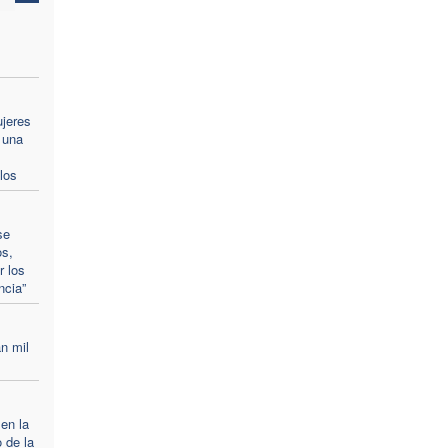
ujeres
 una
los
se
os,
r los
ncia”
n mil
 en la
 de la