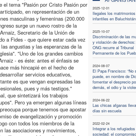
 el tema "Pasión por Cristo Pasión por
2025-12-01
participado, en representación de un
Ilegales los matrimonios
nes masculinas y femeninas (200.000
infantiles en Baluchistán
ngreso surge un nuevo rostro de la
Arnaiz, Secretario de la Unión de
2025-10-07
Discriminación de las m
o a Fides - que quiere estar cada vez
y violación de derechos:
 las angustias y las esperanzas de la
ONG recurre al Tribunal
glesia". "Uno de los grandes cambios
Permanente de los Pueb
Arnaiz - es éste: antes el énfasis se
2024-08-07
 hace más hincapié en el hecho de
El Papa Francisco: “No 
esarrollar servicios educativos,
puede, en nombre de Di
ortante es que vengan expresadas las
fomentar el desprecio po
demás, el odio y la viole
esionales, pues y más testigos."
l, que sintetizará los trabajos
2024-06-22
rupos". Pero ya emergen algunas líneas
Las chicas afganas lleva
s preocupa porque tenemos que apostar
días sin escuela
romiso de evangelización y promoción
ogo con todos los miembros de la
2022-02-24
Integrar a los refugiados
on las asociaciones y movimientos,
sociedad: el compromiso