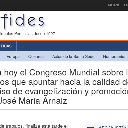
ITALIANO
EN
ionales Pontificias desde 1927
STICAS
Europa
Oceanía
Actos de la Santa Sede
Nombramient
 hoy el Congreso Mundial sobre 
s que apuntar hacia la calidad d
iso de evangelización y promoció
José Maria Arnaiz
 trabajos, finaliza esta tarde el
AFGANISTÁN