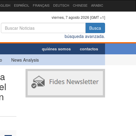
GLISH
ESPAÑOL
FRANÇAIS
DEUTSCH
CHINESE
ARABIC
viernes, 7 agosto 2026 [GMT +1]
Busca
búsqueda avanzada.
quiénes somos
contactos
o
News Analysis
la
el
n