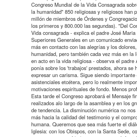
Congreso Mundial de la Vida Consagrada sobre
la humanidad" 850 religiosas y religiosos han 
millón de miembros de Órdenes y Congregacio
los primeros y 800.000 las segundas). "Del Co
Vida consagrada - explica el padre José Maria 
Superiores Generales en un comunicado enviad
más en contacto con las alegrías y los dolores,
humanidad, pero también cada vez más en la I
en acto en la vida religiosa - observa el padre 
ponía sobre los 'trabajos' prestados, ahora se
expresar un carisma. Sigue siendo importante d
asistenciales etcétera, pero lo realmente imp
motivaciones espirituales de fondo. Menos prof
Esta tarde el Congreso aprobará el Mensaje fina
realizados alo largo de la asamblea y en los g
de tendencia. La disminución numérica no no
más hacia la calidad del testimonio y el comp
humana. Queremos que sea más fuerte el diál
Iglesia: con los Obispos, con la Santa Sede, c