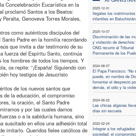
 la Concelebración Eucarística en la
2025-12-01
ual proclamó Santos a los Beatos:
Ilegales los matrimonios
 Peralta, Genoveva Torres Morales,
infantiles en Baluchistán
tros como auténticos discípulos del
2025-10-07
Discriminación de las m
el Santo Padre en la homilía recordando
y violación de derechos:
esús que invita a dar testimonio de su
ONG recurre al Tribunal
a fuerza del Espíritu Santo, continúa
Permanente de los Pueb
s los hombres de todos los tiempos. Y
2024-08-07
ola, os repite: “¡España! Siguiendo con
El Papa Francisco: “No 
ién hoy testigos de Jesucristo
puede, en nombre de Di
fomentar el desprecio po
demás, el odio y la viole
éritos de los nuevos santos que
os de la educación, el compromiso
2024-06-22
obres, la oración, el Santo Padre
Las chicas afganas lleva
dmiramos y por las cuales damos
días sin escuela
 fuerzas o a la sabiduría humana, sino
ha suscitado en ellos una adhesión total
2022-02-24
Integrar a los refugiados
de imitarlo. Queridos fieles católicos de
sociedad: el compromiso