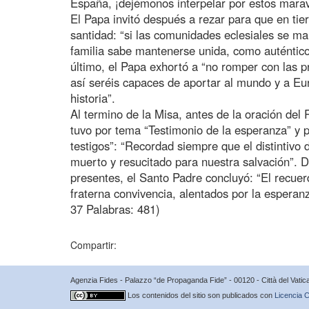
España, ¡dejémonos interpelar por estos marav
El Papa invitó después a rezar para que en tie
santidad: “si las comunidades eclesiales se mant
familia sabe mantenerse unida, como auténtico 
último, el Papa exhortó a “no romper con las pr
así seréis capaces de aportar al mundo y a Eur
historia”.
Al termino de la Misa, antes de la oración del
tuvo por tema “Testimonio de la esperanza” y pa
testigos”: “Recordad siempre que el distintivo 
muerto y resucitado para nuestra salvación”. 
presentes, el Santo Padre concluyó: “El recuer
fraterna convivencia, alentados por la esperan
37 Palabras: 481)
Compartir:
Agenzia Fides - Palazzo “de Propaganda Fide” - 00120 - Città del Vat
Los contenidos del sitio son publicados con
Licencia C