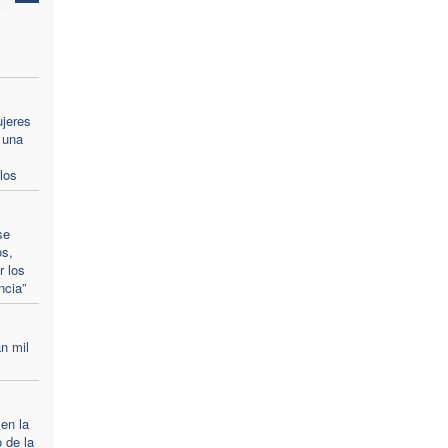
ujeres
 una
los
se
os,
r los
ncia”
n mil
 en la
 de la