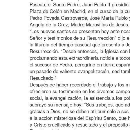
Pascua, el Santo Padre, Juan Pablo II presidió
Plaza de Colón en Madrid, en el curso de la c
Pedro Poveda Castroverde, José María Rubio y
Ángela de la Cruz, Madre Maravillas de Jesús.
“Los nuevos santos se presentan hoy ante noso
Señor y testimonios de su Resurrección” dijo 
la liturgia del tiempo pascual que presenta a J
Resurrección. “Desde entonces, la Iglesia con l
proclamando esta extraordinaria noticia a todo
el sucesor de Pedro, peregrino en tierra españ
un pasado de valiente evangelización, sed tamb
Resucitado!”
Después de haber recordado el trabajo y los m
ofrecieron su testimonio en los diversos camp
social, la evangelización, la asistencia a los p
subrayó su mensaje hoy: “Sus trabajos, que a
gracias a Dios, no se deben atribuir solo a sus
a la acción misteriosa del Espíritu Santo, que 
a Cristo crucificado y resucitado y el propósito 