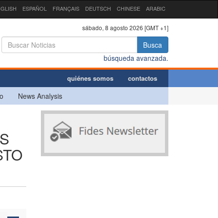
GLISH
ESPAÑOL
FRANÇAIS
DEUTSCH
CHINESE
ARABIC
sábado, 8 agosto 2026 [GMT +1]
Busca
búsqueda avanzada.
quiénes somos
contactos
o
News Analysis
ES
STO