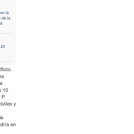
 en la
 de la
di
 23
licto.
ma
la
s 10
 P.
iviles y
de
ndría en