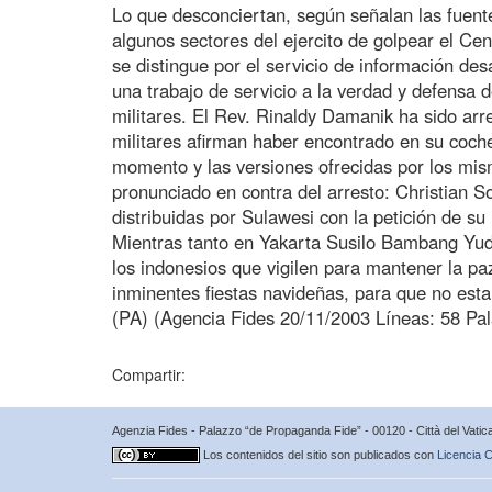
Lo que desconciertan, según señalan las fuente
algunos sectores del ejercito de golpear el Cen
se distingue por el servicio de información des
una trabajo de servicio a la verdad y defensa d
militares. El Rev. Rinaldy Damanik ha sido arr
militares afirman haber encontrado en su coch
momento y las versiones ofrecidas por los mis
pronunciado en contra del arresto: Christian 
distribuidas por Sulawesi con la petición de su 
Mientras tanto en Yakarta Susilo Bambang Yudh
los indonesios que vigilen para mantener la pa
inminentes fiestas navideñas, para que no estal
(PA) (Agencia Fides 20/11/2003 Líneas: 58 Pa
Compartir:
Agenzia Fides - Palazzo “de Propaganda Fide” - 00120 - Città del Vat
Los contenidos del sitio son publicados con
Licencia C