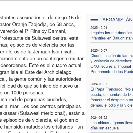
estantes asesinados el domingo 16 de
AFGANISTÁN
astor Oranje Tadjodja, de 58 años,
2025-12-01
everendo el P. Rinaldy Damani,
Ilegales los matrimonios
Protestante de Sulawesi central está
infantiles en Baluchistán
as; episodios de violencia por las
uerrilleros de la Jemaah Islamiyah,
2025-10-07
Discriminación de las m
tacionamiento de un contingente militar
y violación de derechos:
 desordenes. Este es el cuadro actual
ONG recurre al Tribunal
gran isla al Este del Archipiélago
Permanente de los Pueb
ica , la gente común y las autoridades
2024-08-07
ibilidad de que se inicie de nuevo un
El Papa Francisco: “No 
rieron 1000 personas.
puede, en nombre de Di
 una red de pequeñas ciudades,
fomentar el desprecio po
demás, el odio y la viole
 al mar. Los dos centros principales
akassar (Sulawesi meridional), están a
2024-06-22
 episodios de violencia, el gobierno
Las chicas afganas lleva
 han sido matados los cristianos - un
días sin escuela