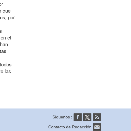
or
n que
os, por
s
 en el
 han
tas
 todos
e las
Síguenos :
Contacto de Redacción