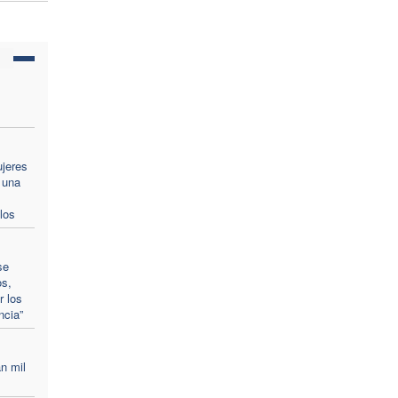
ujeres
 una
los
se
os,
r los
ncia”
n mil