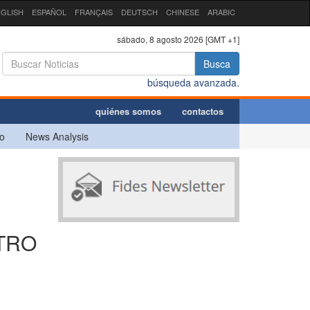
GLISH
ESPAÑOL
FRANÇAIS
DEUTSCH
CHINESE
ARABIC
sábado, 8 agosto 2026 [GMT +1]
Busca
búsqueda avanzada.
quiénes somos
contactos
o
News Analysis
TRO