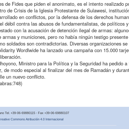
s de Fides que piden el anonimato, es el intento realizado p
tro de Crisis de la Iglesia Protestante de Sulawesi, institució
arrollado en conflictos, por la defensa de los derechos human
el débil contra las abusos de fundamentalistas, de políticos y
estado con la acusación de detención ilegal de armas: alguno
e armas y municiones, pero no había ningún testigo presente
mo soldados son contradictorias. Diversas organizaciones se
Solidarity Wordlwide ha lanzado una campaña con 15.000 tarje
liberación.
oyono, Ministro para la Política y la Seguridad ha pedido a
z, de modo especial al finalizar del mes de Ramadán y durant
le un nuevo conflicto.
labras:748)
icano Tel. +39-06-69880115 - Fax +39-06-69880107
reative Commons Atribución 4.0 Internacional