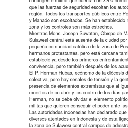
contingente militar que cuenta con 3200 hombre
que las fuerzas de seguridad escoltan los auto
región. Todos los transportes públicos entre 
y Manado son escoltados. Se han establecido 
zona y los controles son más estrechos.
Mientras Mons. Joseph Suwatan, Obispo de M
Sulawesi central está ausente de la ciudad por 
pequeña comunidad católica de la zona de Poso
hermanos protestantes, pero está cercana tam
estableció ya desde los primeros enfrentamient
convivencia, pero también después de los acuer
El P. Herman Hubas, ecónomo de la diócesis d
colectiva, pero hay señales de tensión y la ge
presencia de elementos extremistas que al igua
muertos de octubre y los cuatro de los días pa
Herman, no se debe olvidar el elemento político
militas que quieren conseguir el poder ante las
Las autoridades indonesias han declarado que
diversos atentados en Indonesia y de esta liga
la zona de Sulawesi central campos de adiestra