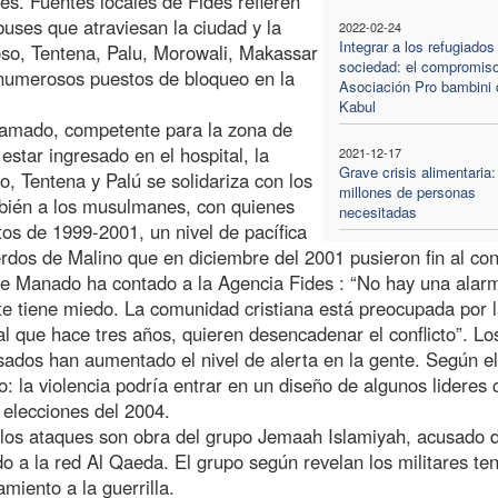
s. Fuentes locales de Fides refieren
buses que atraviesan la ciudad y la
2022-02-24
Integrar a los refugiados
Poso, Tentena, Palu, Morowali, Makassar
sociedad: el compromiso
numerosos puestos de bloqueo en la
Asociación Pro bambini 
Kabul
amado, competente para la zona de
estar ingresado en el hospital, la
2021-12-17
Grave crisis alimentaria:
, Tentena y Palú se solidariza con los
millones de personas
bién a los musulmanes, con quienes
necesitadas
os de 1999-2001, un nivel de pacífica
dos de Malino que en diciembre del 2001 pusieron fin al conf
e Manado ha contado a la Agencia Fides : “No hay una alar
nte tiene miedo. La comunidad cristiana está preocupada por 
l que hace tres años, quieren desencadenar el conflicto”. Lo
sados han aumentado el nivel de alerta en la gente. Según el
: la violencia podría entrar en un diseño de algunos lideres c
 elecciones del 2004.
 los ataques son obra del grupo Jemaah Islamiyah, acusado 
do a la red Al Qaeda. El grupo según revelan los militares te
miento a la guerrilla.