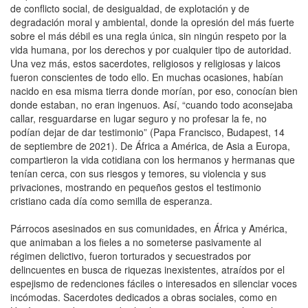
de conflicto social, de desigualdad, de explotación y de
degradación moral y ambiental, donde la opresión del más fuerte
sobre el más débil es una regla única, sin ningún respeto por la
vida humana, por los derechos y por cualquier tipo de autoridad.
Una vez más, estos sacerdotes, religiosos y religiosas y laicos
fueron conscientes de todo ello. En muchas ocasiones, habían
nacido en esa misma tierra donde morían, por eso, conocían bien
donde estaban, no eran ingenuos. Así, “cuando todo aconsejaba
callar, resguardarse en lugar seguro y no profesar la fe, no
podían dejar de dar testimonio” (Papa Francisco, Budapest, 14
de septiembre de 2021). De África a América, de Asia a Europa,
compartieron la vida cotidiana con los hermanos y hermanas que
tenían cerca, con sus riesgos y temores, su violencia y sus
privaciones, mostrando en pequeños gestos el testimonio
cristiano cada día como semilla de esperanza.
Párrocos asesinados en sus comunidades, en África y América,
que animaban a los fieles a no someterse pasivamente al
régimen delictivo, fueron torturados y secuestrados por
delincuentes en busca de riquezas inexistentes, atraídos por el
espejismo de redenciones fáciles o interesados en silenciar voces
incómodas. Sacerdotes dedicados a obras sociales, como en