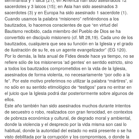
sacerdotes y 3 laicos (15); en Asia han sido asesinados 3
sacerdotes (3) y en Europa ha sido asesinado 1 sacerdote (1).
Cuando usamos la palabra “misionero” refiriéndonos a los
bautizados, lo hacemos conscientes de que “en virtud del
Bautismo recibido, cada miembro del Pueblo de Dios se ha
convertido en discípulo misionero (cf. Mt 28,19). Cada uno de los
bautizados, cualquiera que sea su función en la Iglesia y el grado
de ilustración de su fe, es un agente evangelizador” (EG 120).
Por lo demás, la lista anual de Fides desde hace ya tiempo, no se
refiere sólo de los misioneros 'ad gentes' en sentido estricto, sino
a todos los bautizados comprometidos en la vida de la Iglesia,
asesinados de forma violenta, no necesariamente “por odio a la
fe”. Por este motivo preferimos no utilizar la palabra “mártires”, si
no sólo en su sentido etimológico de “testigos” para no entrar en
el juicio que la Iglesia podrá dar posteriormente sobre algunos de
ellos.
Este año también han sido asesinados muchos durante intentos
de secuestro o robo, realizados con gran ferocidad, en contextos
de pobreza económica y cultural, de degrado moral y ambiental,
donde la violencia y el desprecio por la vida misma son casi lo
habitual, donde la autoridad del estado no está presente o se ha
visto debilitada por la corrupción y los compromisos, o donde la