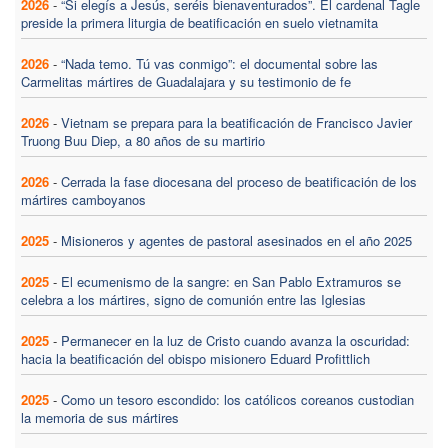
2026
-
“Si elegís a Jesús, seréis bienaventurados”. El cardenal Tagle
preside la primera liturgia de beatificación en suelo vietnamita
2026
-
“Nada temo. Tú vas conmigo”: el documental sobre las
Carmelitas mártires de Guadalajara y su testimonio de fe
2026
-
Vietnam se prepara para la beatificación de Francisco Javier
Truong Buu Diep, a 80 años de su martirio
2026
-
Cerrada la fase diocesana del proceso de beatificación de los
mártires camboyanos
2025
-
Misioneros y agentes de pastoral asesinados en el año 2025
2025
-
El ecumenismo de la sangre: en San Pablo Extramuros se
celebra a los mártires, signo de comunión entre las Iglesias
2025
-
Permanecer en la luz de Cristo cuando avanza la oscuridad:
hacia la beatificación del obispo misionero Eduard Profittlich
2025
-
Como un tesoro escondido: los católicos coreanos custodian
la memoria de sus mártires