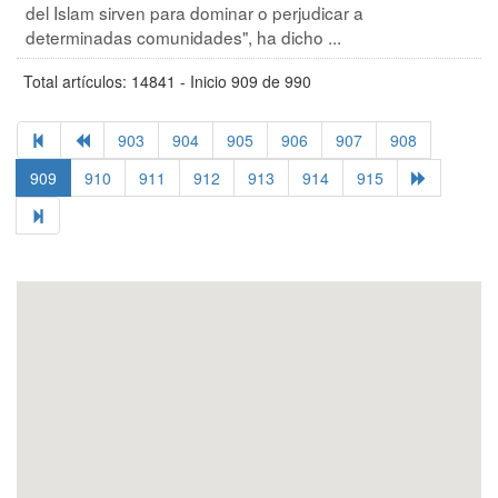
del Islam sirven para dominar o perjudicar a
determinadas comunidades", ha dicho ...
Total artículos: 14841 - Inicio 909 de 990
903
904
905
906
907
908
909
910
911
912
913
914
915