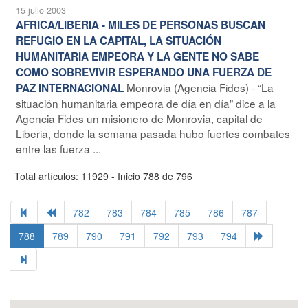
15 julio 2003
AFRICA/LIBERIA - MILES DE PERSONAS BUSCAN
REFUGIO EN LA CAPITAL, LA SITUACIÓN
HUMANITARIA EMPEORA Y LA GENTE NO SABE
COMO SOBREVIVIR ESPERANDO UNA FUERZA DE
Monrovia (Agencia Fides) - “La
PAZ INTERNACIONAL
situación humanitaria empeora de día en día” dice a la
Agencia Fides un misionero de Monrovia, capital de
Liberia, donde la semana pasada hubo fuertes combates
entre las fuerza ...
Total artículos: 11929 - Inicio 788 de 796
782
783
784
785
786
787
788
789
790
791
792
793
794