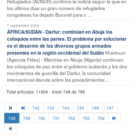
Refugiados (ACNUR) confirma la noticia según la que en
los últimos días un gran número de refugiados
congoleses ha dejado Burundi para v ...
7 septiembre 2004
ÁFRICA/SUDÁN - Darfur: continúan en Abuja los
coloquios entre las partes. El problema por solucionar
es el desarme de los diversos grupos armados
Khartoum
presentes en la región occidental del Sudán
(Agencia Fides) - Mientras en Abuja (Nigeria) continúan
los coloquios de paz entre el gobierno sudanés y los dos
movimientos de guerrilla del Darfur, la comunidad
internacional discute sobre los procedimientos ...
Total artículos: 11924 - Inicio 748 de 795
742
743
744
745
746
747
748
749
750
751
752
753
754