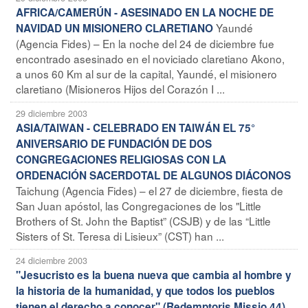
AFRICA/CAMERÚN - ASESINADO EN LA NOCHE DE
Yaundé
NAVIDAD UN MISIONERO CLARETIANO
(Agencia Fides) – En la noche del 24 de diciembre fue
encontrado asesinado en el noviciado claretiano Akono,
a unos 60 Km al sur de la capital, Yaundé, el misionero
claretiano (Misioneros Hijos del Corazón I ...
29 diciembre 2003
ASIA/TAIWAN - CELEBRADO EN TAIWÁN EL 75°
ANIVERSARIO DE FUNDACIÓN DE DOS
CONGREGACIONES RELIGIOSAS CON LA
ORDENACIÓN SACERDOTAL DE ALGUNOS DIÁCONOS
Taichung (Agencia Fides) – el 27 de diciembre, fiesta de
San Juan apóstol, las Congregaciones de los "Little
Brothers of St. John the Baptist” (CSJB) y de las “Little
Sisters of St. Teresa di Lisieux” (CST) han ...
24 diciembre 2003
"Jesucristo es la buena nueva que cambia al hombre y
la historia de la humanidad, y que todos los pueblos
tienen el derecho a conocer" (Redemptoris Missio 44)