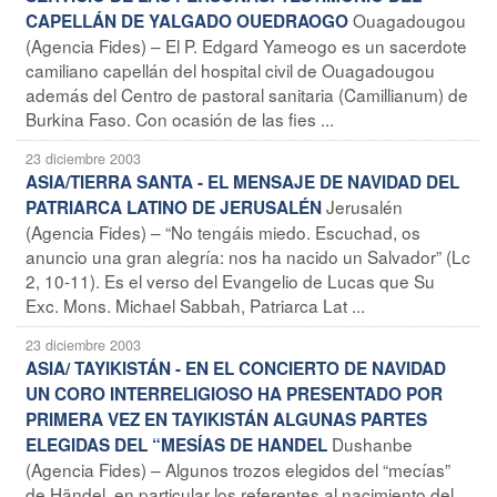
Ouagadougou
CAPELLÁN DE YALGADO OUEDRAOGO
(Agencia Fides) – El P. Edgard Yameogo es un sacerdote
camiliano capellán del hospital civil de Ouagadougou
además del Centro de pastoral sanitaria (Camillianum) de
Burkina Faso. Con ocasión de las fies ...
23 diciembre 2003
ASIA/TIERRA SANTA - EL MENSAJE DE NAVIDAD DEL
Jerusalén
PATRIARCA LATINO DE JERUSALÉN
(Agencia Fides) – “No tengáis miedo. Escuchad, os
anuncio una gran alegría: nos ha nacido un Salvador” (Lc
2, 10-11). Es el verso del Evangelio de Lucas que Su
Exc. Mons. Michael Sabbah, Patriarca Lat ...
23 diciembre 2003
ASIA/ TAYIKISTÁN - EN EL CONCIERTO DE NAVIDAD
UN CORO INTERRELIGIOSO HA PRESENTADO POR
PRIMERA VEZ EN TAYIKISTÁN ALGUNAS PARTES
Dushanbe
ELEGIDAS DEL “MESÍAS DE HANDEL
(Agencia Fides) – Algunos trozos elegidos del “mecías”
de Händel, en particular los referentes al nacimiento del