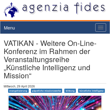
Menu
Toggl
naviga
VATIKAN - Weitere On-Line-
Konferenz im Rahmen der
Veranstaltungsreihe
„Künstliche Intelligenz und
Mission“
Mittwoch, 29 April 2026
evangelisierung
päpstliche missionswerke
bildung
künstliche intelligenz