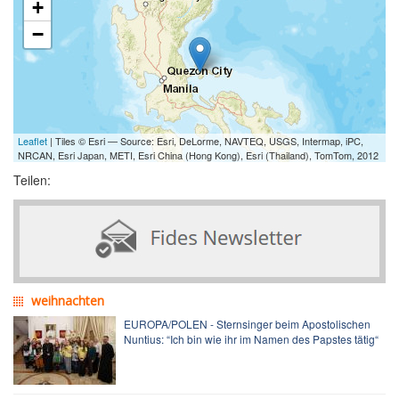
+
−
Leaflet
| Tiles © Esri — Source: Esri, DeLorme, NAVTEQ, USGS, Intermap, iPC,
NRCAN, Esri Japan, METI, Esri China (Hong Kong), Esri (Thailand), TomTom, 2012
Teilen:
weihnachten
EUROPA/POLEN - Sternsinger beim Apostolischen
Nuntius: “Ich bin wie ihr im Namen des Papstes tätig“