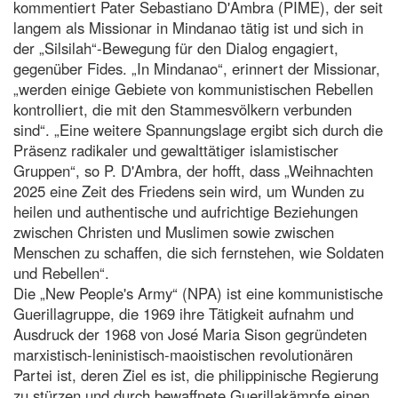
kommentiert Pater Sebastiano D'Ambra (PIME), der seit
langem als Missionar in Mindanao tätig ist und sich in
der „Silsilah“-Bewegung für den Dialog engagiert,
gegenüber Fides. „In Mindanao“, erinnert der Missionar,
„werden einige Gebiete von kommunistischen Rebellen
kontrolliert, die mit den Stammesvölkern verbunden
sind“. „Eine weitere Spannungslage ergibt sich durch die
Präsenz radikaler und gewalttätiger islamistischer
Gruppen“, so P. D'Ambra, der hofft, dass „Weihnachten
2025 eine Zeit des Friedens sein wird, um Wunden zu
heilen und authentische und aufrichtige Beziehungen
zwischen Christen und Muslimen sowie zwischen
Menschen zu schaffen, die sich fernstehen, wie Soldaten
und Rebellen“.
Die „New People's Army“ (NPA) ist eine kommunistische
Guerillagruppe, die 1969 ihre Tätigkeit aufnahm und
Ausdruck der 1968 von José Maria Sison gegründeten
marxistisch-leninistisch-maoistischen revolutionären
Partei ist, deren Ziel es ist, die philippinische Regierung
zu stürzen und durch bewaffnete Guerillakämpfe einen