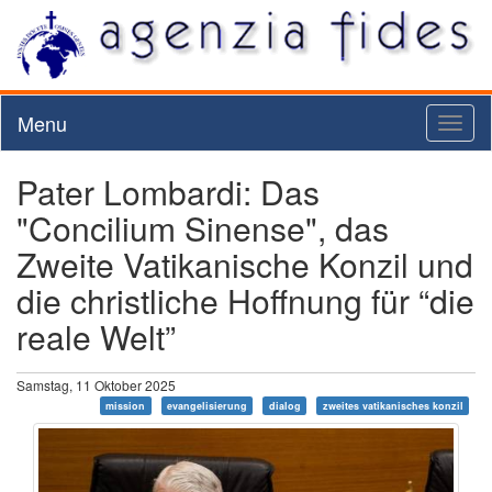
Menu
Toggl
naviga
Pater Lombardi: Das
"Concilium Sinense", das
Zweite Vatikanische Konzil und
die christliche Hoffnung für “die
reale Welt”
Samstag, 11 Oktober 2025
mission
evangelisierung
dialog
zweites vatikanisches konzil