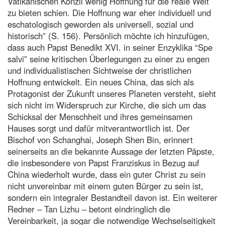
Vatikanischen Konzil wenig Hoffnung für die reale Welt
zu bieten schien. Die Hoffnung war eher individuell und
eschatologisch geworden als universell, sozial und
historisch” (S. 156). Persönlich möchte ich hinzufügen,
dass auch Papst Benedikt XVI. in seiner Enzyklika “Spe
salvi” seine kritischen Überlegungen zu einer zu engen
und individualistischen Sichtweise der christlichen
Hoffnung entwickelt. Ein neues China, das sich als
Protagonist der Zukunft unseres Planeten versteht, sieht
sich nicht im Widerspruch zur Kirche, die sich um das
Schicksal der Menschheit und ihres gemeinsamen
Hauses sorgt und dafür mitverantwortlich ist. Der
Bischof von Schanghai, Joseph Shen Bin, erinnert
seinerseits an die bekannte Aussage der letzten Päpste,
die insbesondere von Papst Franziskus in Bezug auf
China wiederholt wurde, dass ein guter Christ zu sein
nicht unvereinbar mit einem guten Bürger zu sein ist,
sondern ein integraler Bestandteil davon ist. Ein weiterer
Redner – Tan Lizhu – betont eindringlich die
Vereinbarkeit, ja sogar die notwendige Wechselseitigkeit