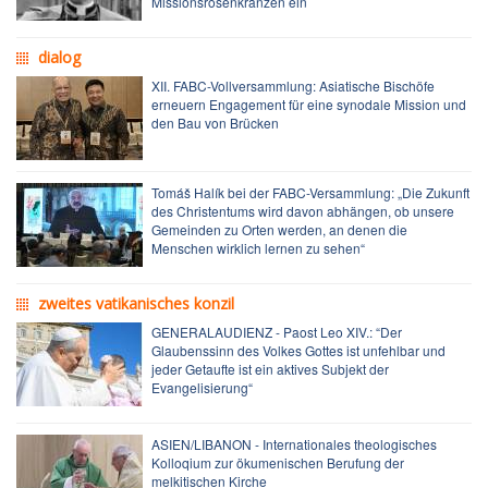
Missionsrosenkränzen ein
dialog
XII. FABC-Vollversammlung: Asiatische Bischöfe
erneuern Engagement für eine synodale Mission und
den Bau von Brücken
Tomáš Halík bei der FABC-Versammlung: „Die Zukunft
des Christentums wird davon abhängen, ob unsere
Gemeinden zu Orten werden, an denen die
Menschen wirklich lernen zu sehen“
zweites vatikanisches konzil
GENERALAUDIENZ - Paost Leo XIV.: “Der
Glaubenssinn des Volkes Gottes ist unfehlbar und
jeder Getaufte ist ein aktives Subjekt der
Evangelisierung“
ASIEN/LIBANON - Internationales theologisches
Kolloqium zur ökumenischen Berufung der
melkitischen Kirche