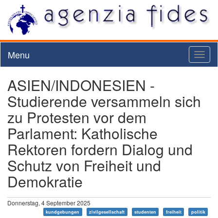
Menu
Toggl
naviga
ASIEN/INDONESIEN -
Studierende versammeln sich
zu Protesten vor dem
Parlament: Katholische
Rektoren fordern Dialog und
Schutz von Freiheit und
Demokratie
Donnerstag, 4 September 2025
kundgebungen
zivilgesellschaft
studenten
freiheit
politik