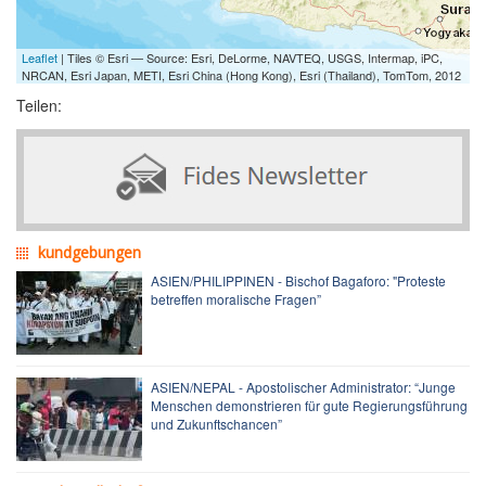
Leaflet
| Tiles © Esri — Source: Esri, DeLorme, NAVTEQ, USGS, Intermap, iPC,
NRCAN, Esri Japan, METI, Esri China (Hong Kong), Esri (Thailand), TomTom, 2012
Teilen:
kundgebungen
ASIEN/PHILIPPINEN - Bischof Bagaforo: "Proteste
betreffen moralische Fragen”
ASIEN/NEPAL - Apostolischer Administrator: “Junge
Menschen demonstrieren für gute Regierungsführung
und Zukunftschancen”