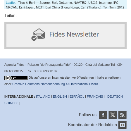
Leaflet
| Tiles © Esri — Source: Esri, DeLorme, NAVTEQ, USGS, Intermap, iPC,
NRCAN, Esri Japan, METI, Esri China (Hong Kong), Esri (Thailand), TomTom, 2012
Teilen:
Agenzia Fides - Palazzo “de Propaganda Fide” - 00120 - Città del Vaticano Tel. +39-
06-69880115 - Fax +39-06-69880107
Die auf unseren Internetseiten veröffentlichten Inhalte unterliegen
einer
Creative Commons Namensnennung 4.0 International Lizenz
INTERNAZIONALE :
ITALIANO
|
ENGLISH
|
ESPAÑOL
|
FRANÇAIS
| |
DEUTSCH
|
CHINESE
|
Follow us:
Koordinator der Redaktion