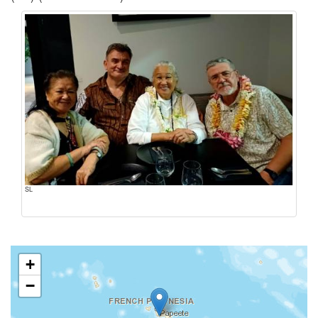
SL
+
−