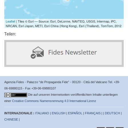
Leaflet
| Tiles © Esri — Source: Esri, DeLorme, NAVTEQ, USGS, Intermap, iPC,
NRCAN, Esri Japan, METI, Esri China (Hong Kong), Esri (Thailand), TomTom, 2012
Teilen:
Agenzia Fides - Palazzo “de Propaganda Fide” - 00120 - Città del Vaticano Tel. +39-
06-69880115 - Fax +39-06-69880107
Die auf unseren Internetseiten veröffentlichten Inhalte unterliegen
einer
Creative Commons Namensnennung 4.0 International Lizenz
INTERNAZIONALE :
ITALIANO
|
ENGLISH
|
ESPAÑOL
|
FRANÇAIS
| |
DEUTSCH
|
CHINESE
|