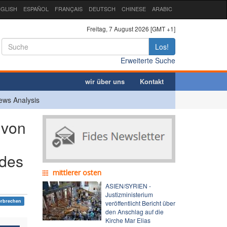
GLISH
ESPAÑOL
FRANÇAIS
DEUTSCH
CHINESE
ARABIC
Freitag, 7 August 2026 [GMT +1]
Los!
Erweiterte Suche
wir über uns
Kontakt
ews Analysis
 von
 des
mittlerer osten
ASIEN/SYRIEN -
Justizministerium
erbrechen
veröffentlicht Bericht über
den Anschlag auf die
Kirche Mar Elias