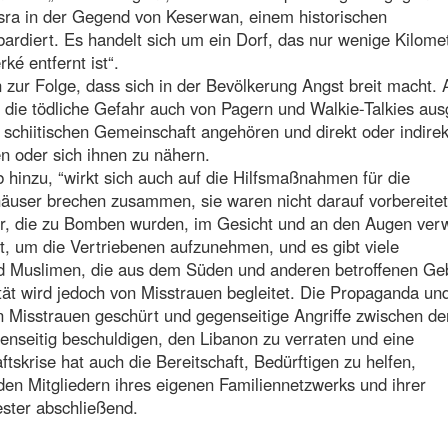
ysra in der Gegend von Keserwan, einem historischen
rdiert. Es handelt sich um ein Dorf, das nur wenige Kilome
ké entfernt ist“.
zur Folge, dass sich in der Bevölkerung Angst breit macht.
ie tödliche Gefahr auch von Pagern und Walkie-Talkies aus
r schiitischen Gemeinschaft angehören und direkt oder indirek
n oder sich ihnen zu nähern.
b hinzu, “wirkt sich auch auf die Hilfsmaßnahmen für die
äuser brechen zusammen, sie waren nicht darauf vorbereitet
er, die zu Bomben wurden, im Gesicht und an den Augen ver
, um die Vertriebenen aufzunehmen, und es gibt viele
n und Muslimen, die aus dem Süden und anderen betroffenen Ge
rität wird jedoch von Misstrauen begleitet. Die Propaganda un
en Misstrauen geschürt und gegenseitige Angriffe zwischen de
genseitig beschuldigen, den Libanon zu verraten und eine
tskrise hat auch die Bereitschaft, Bedürftigen zu helfen,
 den Mitgliedern ihres eigenen Familiennetzwerks und ihrer
ester abschließend.