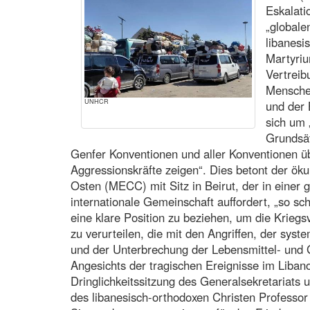
Eskalati
„globale
libanesi
Martyri
Vertrei
Mensche
UNHCR
und der
sich um 
Grundsät
Genfer Konventionen und aller Konventionen üb
Aggressionskräfte zeigen“. Dies betont der ö
Osten (MECC) mit Sitz in Beirut, der in einer g
internationale Gemeinschaft auffordert, „so sc
eine klare Position zu beziehen, um die Kriegs
zu verurteilen, die mit den Angriffen, der sys
und der Unterbrechung der Lebensmittel- und
Angesichts der tragischen Ereignisse im Libano
Dringlichkeitssitzung des Generalsekretariats 
des libanesisch-orthodoxen Christen Professor