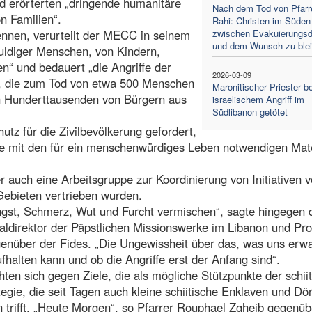
d erörterten „dringende humanitäre
Nach dem Tod von Pfarre
n Familien“.
Rahi: Christen im Süden
nnen, verurteilt der MECC in seinem
zwischen Evakuierungsd
und dem Wunsch zu ble
uldiger Menschen, von Kindern,
n“ und bedauert „die Angriffe der
2026-03-09
te, die zum Tod von etwa 500 Menschen
Maronitischer Priester be
on Hunderttausenden von Bürgern aus
israelischem Angriff im
Südlibanon getötet
utz für die Zivilbevölkerung gefordert,
ie mit den für ein menschenwürdiges Leben notwendigen Mate
 auch eine Arbeitsgruppe zur Koordinierung von Initiativen v
 Gebieten vertrieben wurden.
h Angst, Schmerz, Wut und Furcht vermischen“, sagte hingegen 
aldirektor der Päpstlichen Missionswerke im Libanon und Pro
egenüber der Fides. „Die Ungewissheit über das, was uns erwa
aufhalten kann und ob die Angriffe erst der Anfang sind“.
ten sich gegen Ziele, die als mögliche Stützpunkte der schii
tegie, die seit Tagen auch kleine schiitische Enklaven und Dör
trifft. „Heute Morgen“, so Pfarrer Rouphael Zgheib gegenüb