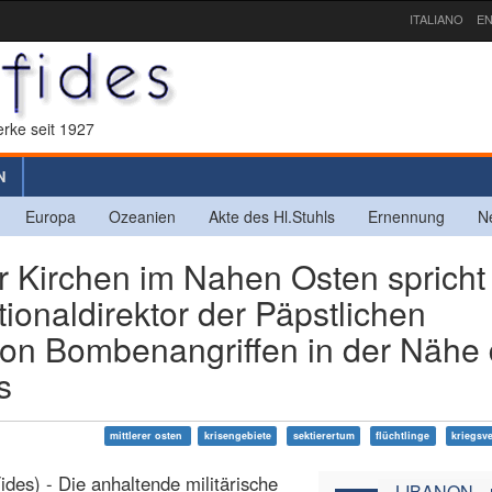
ITALIANO
EN
rke seit 1927
N
Europa
Ozeanien
Akte des Hl.Stuhls
Ernennung
N
 Kirchen im Nahen Osten spricht
tionaldirektor der Päpstlichen
von Bombenangriffen in der Nähe
s
mittlerer osten
krisengebiete
sektierertum
flüchtlinge
kriegsv
Fides) - Die anhaltende militärische
LIBANON