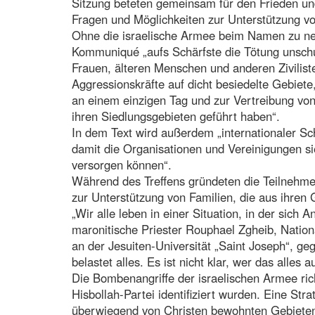
Sitzung beteten gemeinsam für den Frieden un
Fragen und Möglichkeiten zur Unterstützung vo
Ohne die israelische Armee beim Namen zu ne
Kommuniqué „aufs Schärfste die Tötung unsch
Frauen, älteren Menschen und anderen Ziviliste
Aggressionskräfte auf dicht besiedelte Gebie
an einem einzigen Tag und zur Vertreibung v
ihren Siedlungsgebieten geführt haben“.
In dem Text wird außerdem „internationaler Sch
damit die Organisationen und Vereinigungen s
versorgen können“.
Während des Treffens gründeten die Teilnehmer
zur Unterstützung von Familien, die aus ihren
„Wir alle leben in einer Situation, in der sic
maronitische Priester Rouphael Zgheib, Nation
an der Jesuiten-Universität „Saint Joseph“, g
belastet alles. Es ist nicht klar, wer das alles 
Die Bombenangriffe der israelischen Armee rich
Hisbollah-Partei identifiziert wurden. Eine Stra
überwiegend von Christen bewohnten Gebieten 