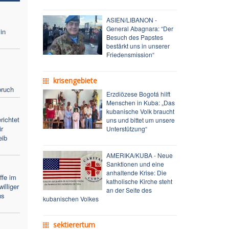
ASIEN/LIBANON -
General Abagnara: “Der
in
Besuch des Papstes
bestärkt uns in unserer
Friedensmission“
krisengebiete
bruch
Erzdiözese Bogotá hilft
Menschen in Kuba: „Das
kubanische Volk braucht
richtet
uns und bittet um unsere
r
Unterstützung“
eib
AMERIKA/KUBA - Neue
Sanktionen und eine
anhaltende Krise: Die
ffe im
katholische Kirche steht
illiger
an der Seite des
ns
kubanischen Volkes
sektierertum