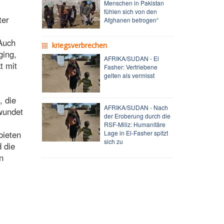
Menschen in Pakistan
fühlen sich von den
ter
Afghanen betrogen“
 Auch
kriegsverbrechen
ging,
AFRIKA/SUDAN - El
t mit
Fasher: Vertriebene
gelten als vermisst
, die
AFRIKA/SUDAN - Nach
wundet
der Eroberung durch die
RSF-Miliz: Humanitäre
bieten
Lage in El-Fasher spitzt
sich zu
d die
n