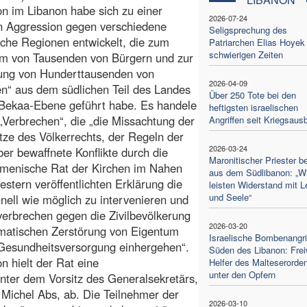
on im Libanon habe sich zu einer
2026-07-24
n Aggression gegen verschiedene
Seligsprechung des
sche Regionen entwickelt, die zum
Patriarchen Elias Hoyek 
schwierigen Zeiten
um von Tausenden von Bürgern und zur
bung von Hunderttausenden von
2026-04-09
n“ aus dem südlichen Teil des Landes
Über 250 Tote bei den
 Bekaa-Ebene geführt habe. Es handele
heftigsten israelischen
„Verbrechen“, die „die Missachtung der
Angriffen seit Kriegsaus
ze des Völkerrechts, der Regeln der
2026-03-24
er bewaffnete Konflikte durch die
Maronitischer Priester be
kumenische Rat der Kirchen im Nahen
aus dem Südlibanon: „Wi
estern veröffentlichten Erklärung die
leisten Widerstand mit L
und Seele“
hnell wie möglich zu intervenieren und
verbrechen gegen die Zivilbevölkerung
2026-03-20
tematischen Zerstörung von Eigentum
Israelische Bombenangri
 Gesundheitsversorgung einhergehen“.
Süden des Libanon: Freiw
n hielt der Rat eine
Helfer des Malteserorde
unter den Opfern
unter dem Vorsitz des Generalsekretärs,
 Michel Abs, ab. Die Teilnehmer der
2026-03-10