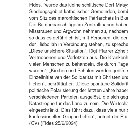
Fides, “wurde das kleine schiitische Dorf Maa
Siedlungsgebiet katholischer Gemeinden, bomba
vom Sitz des maronitischen Patriarchats in Bker
Die Bombenanschläge im Zentrallibanon haben 
Misstrauen und Argwohn nehmen zu, nachdem d
so dass es gefährlich ist, mit Personen, die de
der Hisbollah in Verbindung stehen, zu spreche
„Diese unsichere Situation“, fügt Pfarrer Zghei
Vertriebenen und Verletzten aus. Die Krankenh
vielen Menschen zu behandeln, die durch Pag
wurden“. „Kirchen und Schulen werden geöffnet
Einzelinitiativen der Solidarität mit Christe
fliehen“, bekräftigt er. „Diese spontane Solida
politische Polarisierung der letzten Jahre hab
verschiedenen Parteien ausgelöst, die sich ge
Katastrophe für das Land zu sein. Die Wirtschaf
eingeschränkt. Dies führt dazu, dass viele nur
konfessionellen Gruppe helfen“, betont der Pri
(GV) (Fides 25/9/2024)