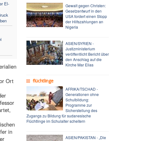
r El-
Gewalt gegen Christen:
Gesetzentwurf in den
ruck
USA fordert einen Stopp
iben
der Hilfszahlungen an
Nigeria
i
ASIEN/SYRIEN -
Justizministerium
veröffentlicht Bericht über
den Anschlag auf die
Kirche Mar Elias
rialien
or Ort
flüchtlinge
AFRIKA/TSCHAD -
der
Generationen ohne
Schulbildung:
fessor
Programme zur
rtet,
Sicherstellung des
Zugangs zu Bildung für sudanesische
Flüchtlinge im Schulalter scheitern
tischen
fer in
ASIEN/PAKISTAN - „Die
er