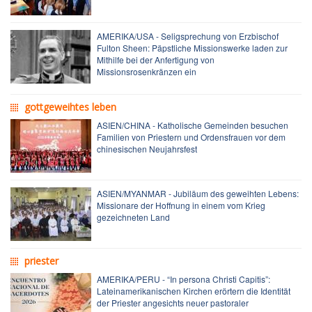
AMERIKA/USA - Seligsprechung von Erzbischof
Fulton Sheen: Päpstliche Missionswerke laden zur
Mithilfe bei der Anfertigung von
Missionsrosenkränzen ein
gottgeweihtes leben
ASIEN/CHINA - Katholische Gemeinden besuchen
Familien von Priestern und Ordensfrauen vor dem
chinesischen Neujahrsfest
ASIEN/MYANMAR - Jubiläum des geweihten Lebens:
Missionare der Hoffnung in einem vom Krieg
gezeichneten Land
priester
AMERIKA/PERU - “In persona Christi Capitis”:
Lateinamerikanischen Kirchen erörtern die Identität
der Priester angesichts neuer pastoraler