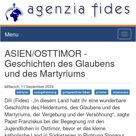
Menu
Toggl
naviga
ASIEN/OSTTIMOR -
Geschichten des Glaubens
und des Martyriums
Mittwoch, 11 September 2024
märtyrer
evangelisierung
gottgeweihtes leben
priester
missionare
Dili (Fides) -„In diesem Land habt ihr eine wunderbare
Geschichte des Heldentums, des Glaubens und des
Martyriums, der Vergebung und der Versöhnung“, sagte
Papst Franziskus bei der Begegnung mit den
Jugendlichen in Osttimor, bevor er das kleine
katholische Land in Südostasien in Richtung Singapur