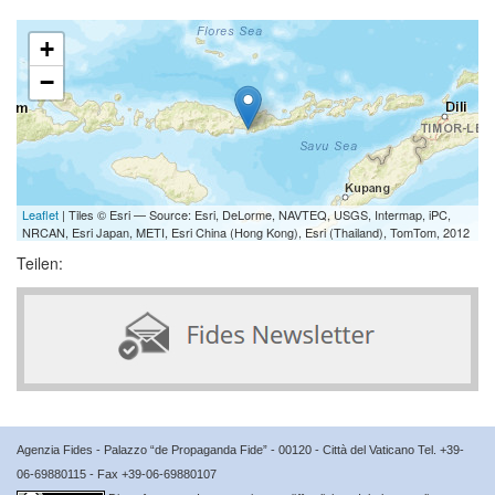
+
−
Leaflet
| Tiles © Esri — Source: Esri, DeLorme, NAVTEQ, USGS, Intermap, iPC,
NRCAN, Esri Japan, METI, Esri China (Hong Kong), Esri (Thailand), TomTom, 2012
Teilen:
Agenzia Fides - Palazzo “de Propaganda Fide” - 00120 - Città del Vaticano Tel. +39-
06-69880115 - Fax +39-06-69880107