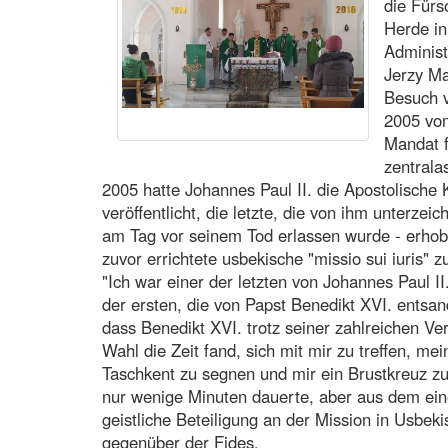
die Fürs
Herde in
Administ
Jerzy Ma
Besuch v
2005 vo
Mandat f
zentrala
2005 hatte Johannes Paul II. die Apostolische 
veröffentlicht, die letzte, die von ihm unterze
am Tag vor seinem Tod erlassen wurde - erhob 
zuvor errichtete usbekische "missio sui iuris" 
"Ich war einer der letzten von Johannes Paul I
der ersten, die von Papst Benedikt XVI. entsan
dass Benedikt XVI. trotz seiner zahlreichen Ve
Wahl die Zeit fand, sich mit mir zu treffen, m
Taschkent zu segnen und mir ein Brustkreuz zu
nur wenige Minuten dauerte, aber aus dem eine
geistliche Beteiligung an der Mission in Usbek
gegenüber der Fides.