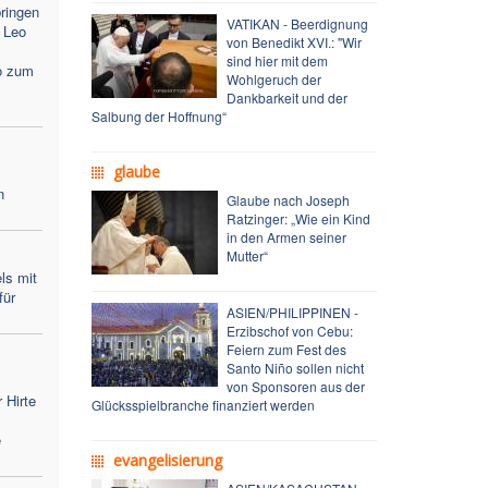
ringen
VATIKAN - Beerdignung
 Leo
von Benedikt XVI.: "Wir
sind hier mit dem
o zum
Wohlgeruch der
Dankbarkeit und der
Salbung der Hoffnung“
glaube
n
Glaube nach Joseph
Ratzinger: „Wie ein Kind
in den Armen seiner
Mutter“
ls mit
für
ASIEN/PHILIPPINEN -
Erzibschof von Cebu:
Feiern zum Fest des
Santo Niño sollen nicht
von Sponsoren aus der
 Hirte
Glücksspielbranche finanziert werden
e
evangelisierung