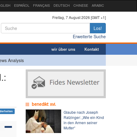
GLISH
ESPAÑOL
FRANÇAIS
DEUTSCH
CHINESE
ARABIC
Freitag, 7 August 2026 [GMT +1]
Los!
Erweiterte Suche
wir über uns
Kontakt
ews Analysis
.:
benedikt xvi.
derheiten
Glaube nach Joseph
Ratzinger: „Wie ein Kind
in den Armen seiner
Mutter“