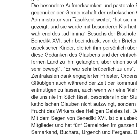
Die besondere Aufmerksamkeit und pastorale 
gegenüber der Gemeinschaft der usbekischen G
Administrator von Taschkent weiter, "hat sich i
gezeigt, und sie wurde mit besonderer Klarheit
während des „ad limina“-Besuchs der Bischöfe
Benedikt XVI. sehr beeindruckt von den Brief
usbekischer Kinder, die ich ihm persönlich übe
diese Gedanken des Glaubens und der einfach
fernen Land zu ihm gelangten, aber einen so 
sehr bewegt". "Er war sehr brüderlich zu uns", 
Zentralasien dank engagierter Priester, Orde
Gläubigen auch während der Zeit der kommunist
entmutigen zu lassen, auch wenn wir eine 'klei
die uns nie im Stich lässt, besonders in der S
katholischen Glauben nicht aufzwingt, sondern 
Frucht des Wirkens des Heiligen Geistes ist. 
Mit dem Segen von Benedikt XVI. ist die usbek
Mitglieder und hat fünf Gemeinden im ganzen L
Samarkand, Buchara, Urgench und Fergana. Dar