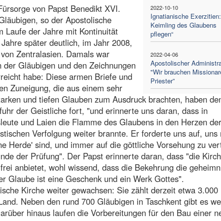
Fürsorge von Papst Benedikt XVI.
2022-10-10
Ignatianische Exerzitien
läubigen, so der Apostolische
Keimling des Glaubens
m Laufe der Jahre mit Kontinuität
pflegen“
 Jahre später deutlich, im Jahr 2008,
 von Zentralasien. Damals war
2022-04-06
Apostolischer Administra
en der Gläubigen und den Zeichnungen
"Wir brauchen Missionar
rreicht habe: Diese armen Briefe und
Priester”
en Zuneigung, die aus einem sehr
starken und tiefen Glauben zum Ausdruck brachten, haben de
fuhr der Geistliche fort, "und erinnerte uns daran, dass in
nsleute und Laien die Flamme des Glaubens in den Herzen de
ischen Verfolgung weiter brannte. Er forderte uns auf, uns 
ne Herde' sind, und immer auf die göttliche Vorsehung zu ver
tunde der Prüfung". Der Papst erinnerte daran, dass "die Kirc
frei anbietet, wohl wissend, dass die Bekehrung die geheimn
Der Glaube ist eine Geschenk und ein Werk Gottes".
ische Kirche weiter gewachsen: Sie zählt derzeit etwa 3.000
and. Neben den rund 700 Gläubigen in Taschkent gibt es wei
über hinaus laufen die Vorbereitungen für den Bau einer n