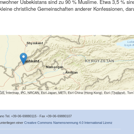
Einwohner Usbekistans sind zu 90 % Muslime. Etwa 3,5 % sin
 kleine christliche Gemeinschaften anderer Konfessionen, dar
S, Intermap, iPC, NRCAN, Esri Japan, METI, Esri China (Hong Kong), Esri (Thailand), To
icano Tel. +39-06-69880115 - Fax +39-06-69880107
 unterliegen einer
Creative Commons Namensnennung 4.0 International Lizenz