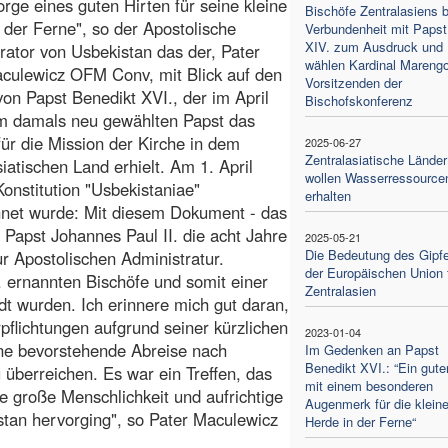
orge eines guten Hirten für seine kleine
Bischöfe Zentralasiens b
 der Ferne", so der Apostolische
Verbundenheit mit Papst
XIV. zum Ausdruck und
rator von Usbekistan das der, Pater
wählen Kardinal Mareng
culewicz OFM Conv, mit Blick auf den
Vorsitzenden der
on Papst Benedikt XVI., der im April
Bischofskonferenz
m damals neu gewählten Papst das
ür die Mission der Kirche in dem
2025-06-27
Zentralasiatische Länder
siatischen Land erhielt. Am 1. April
wollen Wasserressource
Konstitution "Usbekistaniae"
erhalten
ichnet wurde: Mit diesem Dokument - das
Papst Johannes Paul II. die acht Jahre
2025-05-21
Die Bedeutung des Gipfe
zur Apostolischen Administratur.
der Europäischen Union 
I. ernannten Bischöfe und somit einer
Zentralasien
dt wurden. Ich erinnere mich gut daran,
rpflichtungen aufgrund seiner kürzlichen
2023-01-04
eine bevorstehende Abreise nach
Im Gedenken an Papst
Benedikt XVI.: “Ein guter
 überreichen. Es war ein Treffen, das
mit einem besonderen
 große Menschlichkeit und aufrichtige
Augenmerk für die klein
istan hervorging", so Pater Maculewicz
Herde in der Ferne“