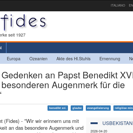
ITALIANO
EN
rke seit 1927
N
Europa
Ozeanien
Akte des Hl.Stuhls
Ernennung
N
Gedenken an Papst Benedikt XVI
em besonderen Augenmerk für die
“
benedikt xvi.
glaube
evangelisierung
religiöse min
t (Fides) - "Wir wir erinnern uns mit
USBEKISTAN
keit an das besondere Augenmerk und
2026-04-20