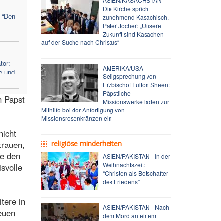
ASIEN/KASACHSTAN -
Die Kirche spricht
: “Den
zunehmend Kasachisch.
Pater Jocher: „Unsere
Zukunft sind Kasachen
auf der Suche nach Christus“
tor:
AMERIKA/USA -
e und
Seligsprechung von
Erzbischof Fulton Sheen:
Päpstliche
n Papst
Missionswerke laden zur
Mithilfe bei der Anfertigung von
Missionsrosenkränzen ein
r
nicht
trauen,
religiöse minderheiten
he den
ASIEN/PAKISTAN - In der
Weihnachtszeit:
isvolle
“Christen als Botschafter
des Friedens”
tere in
ASIEN/PAKISTAN - Nach
euen
dem Mord an einem