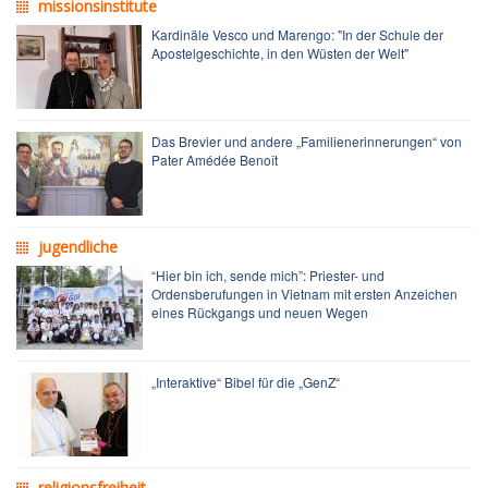
missionsinstitute
Kardinäle Vesco und Marengo: "In der Schule der
Apostelgeschichte, in den Wüsten der Welt"
Das Brevier und andere „Familienerinnerungen“ von
Pater Amédée Benoît
jugendliche
“Hier bin ich, sende mich”: Priester- und
Ordensberufungen in Vietnam mit ersten Anzeichen
eines Rückgangs und neuen Wegen
„Interaktive“ Bibel für die „GenZ“
religionsfreiheit