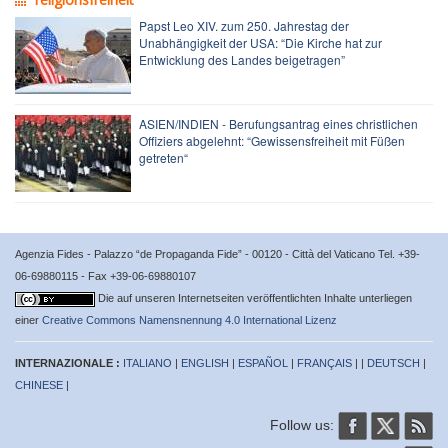
Papst Leo XIV. zum 250. Jahrestag der
Unabhängigkeit der USA: “Die Kirche hat zur
Entwicklung des Landes beigetragen”
ASIEN/INDIEN - Berufungsantrag eines christlichen
Offiziers abgelehnt: “Gewissensfreiheit mit Füßen
getreten“
Agenzia Fides - Palazzo “de Propaganda Fide” - 00120 - Città del Vaticano Tel. +39-
06-69880115 - Fax +39-06-69880107
Die auf unseren Internetseiten veröffentlichten Inhalte unterliegen
einer
Creative Commons Namensnennung 4.0 International Lizenz
INTERNAZIONALE :
ITALIANO
|
ENGLISH
|
ESPAÑOL
|
FRANÇAIS
| |
DEUTSCH
|
CHINESE
|
Follow us: