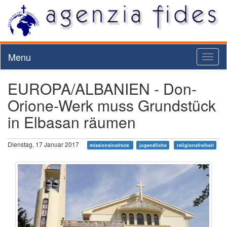
Menu
Toggl
naviga
EUROPA/ALBANIEN - Don-
Orione-Werk muss Grundstück
in Elbasan räumen
Dienstag, 17 Januar 2017
missionsinstitute
jugendliche
religionsfreiheit