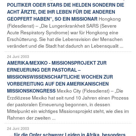
POLITIKER ODER STARS DIE HELDEN SONDERN DIE
ACHT ÄRZTE, DIE IHR LEBEN FÜR DIE ANDEREN
Hongkong
GEOPFERT HABEN“, SO EIN MISSIONAR
(Fidesdienst) – „Die Lungenkrankheit SARS (Severe
Acute Respiratory Syndrome) war für Hongkong eine
Erschütterung. Sie hat die Lebensvision der Menschen
verändert und die Stadt hat dadurch an Lebensqualit ...
24 Juni 2003
AMERIKA/MEXIKO - MISSIONSPROJEKT ZUR
ERNEUERUNG DER PASTORAL –
MISSIONSWISSENSCHAFTLICHE WOCHEN ZUR
VORBEREITUNG AUF DEN AMERIKANISCHEN
Mexiko City (Fidesdienst) – „Die
MISSIONSKONGRESS
Erzdiözese Mexiko hat seit rund 10 Jahren einen Prozess
der pastoralen Erneuerung begonnen, in dessen
Mittelpunkt ein wichtiges Missionsprojekt steht, wie dies im
Rahmen der zweiten ...
24 Juni 2003
„…für die Opfer schwerer Leiden in Afrika, besonders