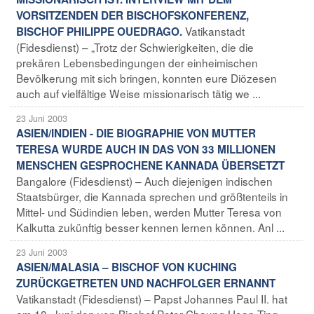
VORSITZENDEN DER BISCHOFSKONFERENZ,
Vatikanstadt
BISCHOF PHILIPPE OUEDRAGO.
(Fidesdienst) – „Trotz der Schwierigkeiten, die die
prekären Lebensbedingungen der einheimischen
Bevölkerung mit sich bringen, konnten eure Diözesen
auch auf vielfältige Weise missionarisch tätig we ...
23 Juni 2003
ASIEN/INDIEN - DIE BIOGRAPHIE VON MUTTER
TERESA WURDE AUCH IN DAS VON 33 MILLIONEN
MENSCHEN GESPROCHENE KANNADA ÜBERSETZT
Bangalore (Fidesdienst) – Auch diejenigen indischen
Staatsbürger, die Kannada sprechen und größtenteils in
Mittel- und Südindien leben, werden Mutter Teresa von
Kalkutta zukünftig besser kennen lernen können. Anl ...
23 Juni 2003
ASIEN/MALASIA – BISCHOF VON KUCHING
ZURÜCKGETRETEN UND NACHFOLGER ERNANNT
Vatikanstadt (Fidesdienst) – Papst Johannes Paul II. hat
am 18. Juni den von Bischof Peter Chaung Hoan Ting