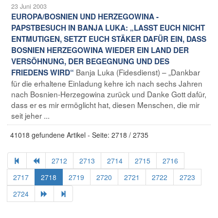
23 Juni 2003
EUROPA/BOSNIEN UND HERZEGOWINA -
PAPSTBESUCH IN BANJA LUKA: „LASST EUCH NICHT
ENTMUTIGEN, SETZT EUCH STÄKER DAFÜR EIN, DASS
BOSNIEN HERZEGOWINA WIEDER EIN LAND DER
VERSÖHNUNG, DER BEGEGNUNG UND DES
Banja Luka (Fidesdienst) – „Dankbar
FRIEDENS WIRD“
für die erhaltene Einladung kehre ich nach sechs Jahren
nach Bosnien-Herzegowina zurück und Danke Gott dafür,
dass er es mir ermöglicht hat, diesen Menschen, die mir
seit jeher ...
41018 gefundene Artikel - Seite: 2718 / 2735
2712
2713
2714
2715
2716
2717
2718
2719
2720
2721
2722
2723
2724